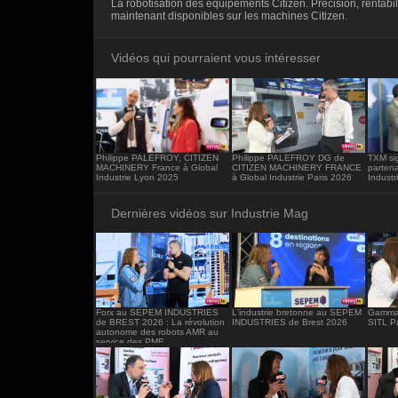
La robotisation des équipements Citizen. Précision, rentabilit
<iframe src="https://www.industrie-mag.c
maintenant disponibles sur les machines Citizen.
frameborder="0"></iframe>
Vidéos qui pourraient vous intéresser
Philippe PALEFROY, CITIZEN
Philippe PALEFROY DG de
TXM si
MACHINERY France à Global
CITIZEN MACHINERY FRANCE
partena
Industrie Lyon 2025
à Global Industrie Paris 2026
Industr
Dernières vidéos sur Industrie Mag
Forx au SEPEM INDUSTRIES
L'industrie bretonne au SEPEM
Gamma 
de BREST 2026 : La révolution
INDUSTRIES de Brest 2026
SITL P
autonome des robots AMR au
service des PME