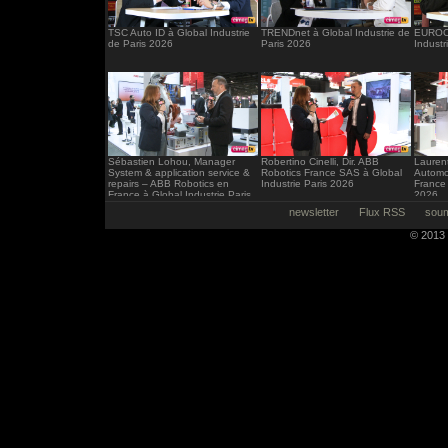
TSC Auto ID à Global Industrie
TRENDnet à Global Industrie de
EUROCI
de Paris 2026
Paris 2026
Industr
Sébastien Lohou, Manager
Robertino Cinelli, Dir. ABB
Laurent
System & application service &
Robotics France SAS à Global
Automo
repairs – ABB Robotics en
Industrie Paris 2026
France 
France à Global Industrie Paris
2026
2026
newsletter
Flux RSS
soum
© 2013 -