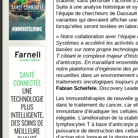
stabilité, sans perturber l’activité 
Suite à une analyse holistique et s
l’équipe de chercheurs de Dassault
variantes qui devraient afficher une
lorsqu’elles seront testées en labor
« Notre collaboration avec l’équip
Systèmes a accéléré les activités
basées sur notre propre technologi
T ciblant le complexe majeur d’his
d’anticorps. En travaillant ensembl
notre plateforme d’ingénierie des pr
recueillies dans un environnement vi
traitements oncologiques toujours p
Fabian Scheifele
, Discovery Leade
Les immunothérapies de nouvelle gé
dans le traitement du cancer, car e
immunitaire d’éradiquer les cellule
inégalée. L’amélioration de la stabil
lymphocytes T à base d’anticorps p
puissance de destruction des cellu
d’action plus longue et la diminutio