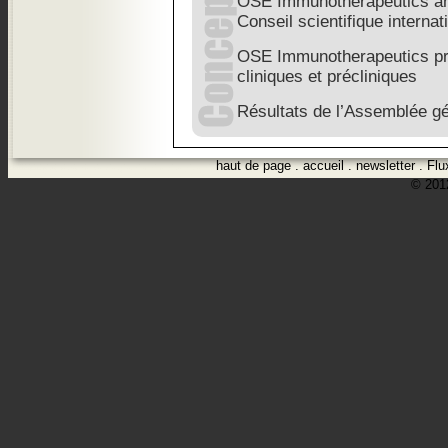
OSE Immunotherapeutics ann
Conseil scientifique internat
OSE Immunotherapeutics pré
cliniques et précliniques
Résultats de l’Assemblée gé
haut de page
.
accueil
.
newsletter
.
Flu
© 2012