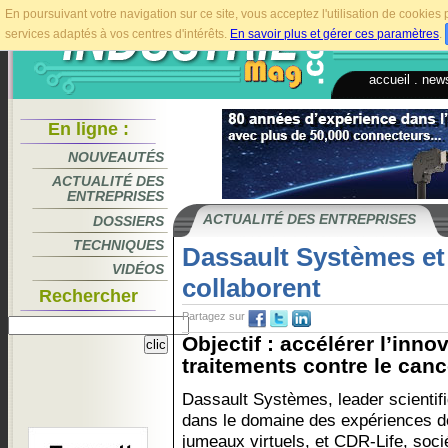
En poursuivant votre navigation sur ce site, vous acceptez l'utilisation de cookie
services adaptés à vos centres d'intérêts.
En savoir plus et gérer ces paramètres
.
accueil
.
news
En ligne :
NOUVEAUTÉS
ACTUALITÉ DES
ENTREPRISES
ACTUALITÉ DES ENTREPRISES
DOSSIERS
TECHNIQUES
Dassault Systèmes et
VIDÉOS
collaborent
Rechercher
Partagez sur
Objectif : accélérer l’inno
traitements contre le cance
Dassault Systèmes, leader scientif
dans le domaine des expériences d
jumeaux virtuels, et CDR-Life, soci