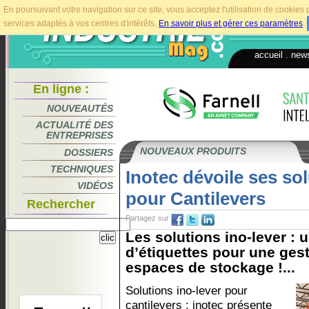
En poursuivant votre navigation sur ce site, vous acceptez l'utilisation de cookie
services adaptés à vos centres d'intérêts.
En savoir plus et gérer ces paramètres
.
accueil
.
news
En ligne :
NOUVEAUTÉS
ACTUALITÉ DES
ENTREPRISES
NOUVEAUX PRODUITS
DOSSIERS
TECHNIQUES
Inotec dévoile ses sol
VIDÉOS
pour Cantilevers
Rechercher
Partagez sur
Les solutions ino-lever : 
d’étiquettes pour une gest
espaces de stockage !...
Solutions ino-lever pour
cantilevers : inotec présente