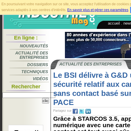
En poursuivant votre navigation sur ce site, vous acceptez l'utilisation de cookie
services adaptés à vos centres d'intérêts.
En savoir plus et gérer ces paramètres
.
accueil
.
news
En ligne :
NOUVEAUTÉS
ACTUALITÉ DES
ENTREPRISES
ACTUALITÉ DES ENTREPRISES
DOSSIERS
TECHNIQUES
Le BSI délivre à G&D u
VIDÉOS
sécurité relatif aux c
Rechercher
sans contact basé sur
PACE
Partagez sur
Grâce à STARCOS 3.5, app
numérique avec une carte