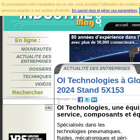
En poursuivant votre navigation sur ce site, vous acceptez l'utilisation de cookie
services adaptés à vos centres d'intérêts.
En savoir plus et gérer ces paramètres
.
accueil
.
news
En ligne :
NOUVEAUTÉS
ACTUALITÉ DES
ENTREPRISES
ACTUALITÉ DES ENTREPRISES
DOSSIERS
TECHNIQUES
OI Technologies à Glo
VIDÉOS
2024 Stand 5X153
Rechercher
Partagez sur
OI Technologies, une équi
service, composants et éq
Spécialisés dans les
technologies pneumatiques,
fluides, mécatroniques et péri-