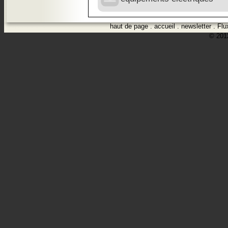
haut de page
.
accueil
.
newsletter
.
Flu
© 2012