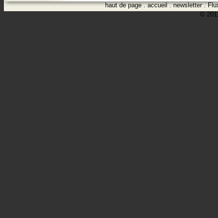
haut de page
.
accueil
.
newsletter
.
Flu
© 2012