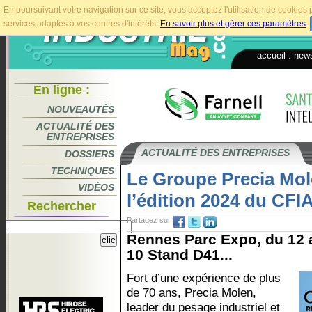
En poursuivant votre navigation sur ce site, vous acceptez l'utilisation de cookie
services adaptés à vos centres d'intérêts.
En savoir plus et gérer ces paramètres
.
accueil
.
news
En ligne :
NOUVEAUTÉS
ACTUALITÉ DES
ENTREPRISES
ACTUALITÉ DES ENTREPRISES
DOSSIERS
TECHNIQUES
Le Groupe Precia Mol
VIDÉOS
l’édition 2024 du CFI
Rechercher
Partagez sur
Rennes Parc Expo, du 12 a
10 Stand D41...
Fort d’une expérience de plus
de 70 ans, Precia Molen,
leader du pesage industriel et