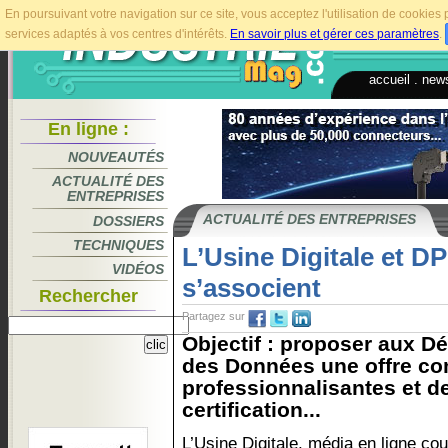
En poursuivant votre navigation sur ce site, vous acceptez l'utilisation de cookie
services adaptés à vos centres d'intérêts.
En savoir plus et gérer ces paramètres
.
accueil
.
news
En ligne :
NOUVEAUTÉS
ACTUALITÉ DES
ENTREPRISES
ACTUALITÉ DES ENTREPRISES
DOSSIERS
TECHNIQUES
L’Usine Digitale et D
VIDÉOS
s’associent
Rechercher
Partagez sur
Objectif : proposer aux Dé
des Données une offre co
professionnalisantes et de
certification...
L’Usine Digitale, média en ligne cou