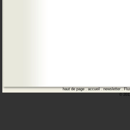
haut de page
.
accueil
.
newsletter
.
Flu
© 2012