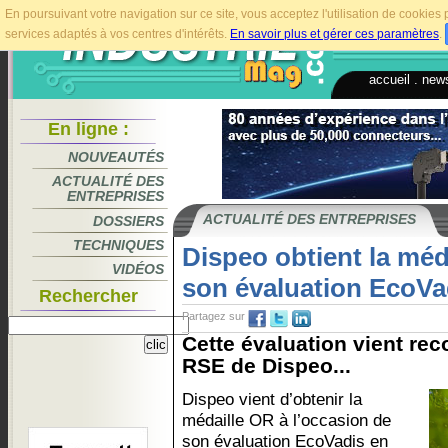
En poursuivant votre navigation sur ce site, vous acceptez l'utilisation de cookie
services adaptés à vos centres d'intérêts.
En savoir plus et gérer ces paramètres
.
accueil
.
news
En ligne :
NOUVEAUTÉS
ACTUALITÉ DES
ENTREPRISES
ACTUALITÉ DES ENTREPRISES
DOSSIERS
TECHNIQUES
Dispeo obtient la méd
VIDÉOS
son évaluation EcoVa
Rechercher
Partagez sur
Cette évaluation vient re
RSE de Dispeo...
Dispeo vient d’obtenir la
médaille OR à l’occasion de
son évaluation EcoVadis en