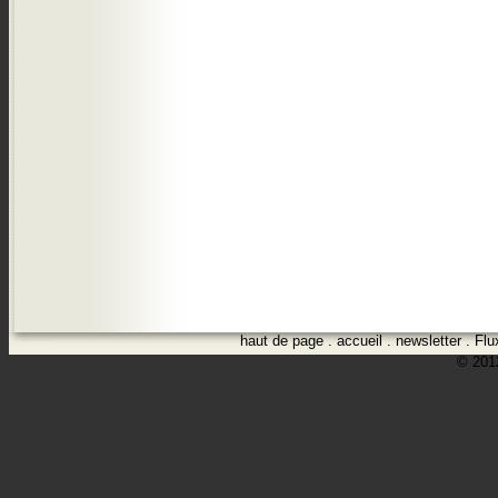
haut de page
.
accueil
.
newsletter
.
Flu
© 2012