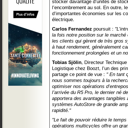
stocker davantage d’unités de stoc
l’encombrement au sol. En outre, les
d’importantes économies sur les coût
électrique.
Carlos Fernandez
poursuit :
"L’int
la fois notre position sur le marché 
les clients qui gèrent de très gros
à haut rendement, généralement ca
fonctionnement prolongées et un no
Tobias Sjölin
, Directeur Techniqu
Logistique chez Boozt, l’un des pri
partage ce point de vue :
" En tant
nous sommes toujours à la recher
optimiser nos opérations d’entrep
l’arrivée du R5 Pro, le dernier né d
apportera des avantages tangibles 
systèmes AutoStore de grande ampl
rapidité."
"Le fait de pouvoir réduire le temp
opérations multicycles offre un gra