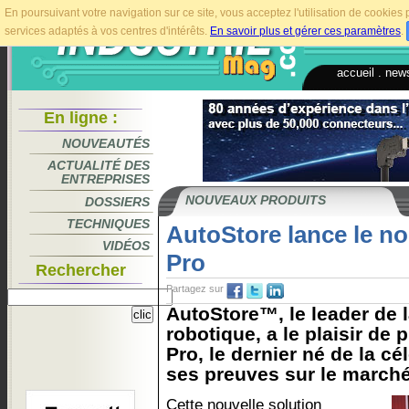
En poursuivant votre navigation sur ce site, vous acceptez l'utilisation de cookie
services adaptés à vos centres d'intérêts.
En savoir plus et gérer ces paramètres
.
accueil
.
news
En ligne :
NOUVEAUTÉS
ACTUALITÉ DES
ENTREPRISES
NOUVEAUX PRODUITS
DOSSIERS
TECHNIQUES
AutoStore lance le n
VIDÉOS
Pro
Rechercher
Partagez sur
AutoStore™, le leader de 
robotique, a le plaisir de 
Pro, le dernier né de la cél
ses preuves sur le marché
Cette nouvelle solution