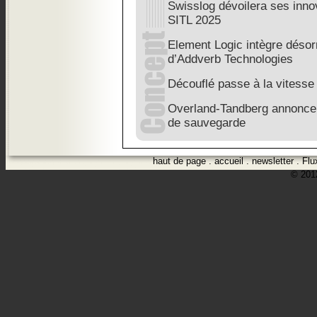
Swisslog dévoilera ses inno
SITL 2025
Element Logic intègre déso
d’Addverb Technologies
Découflé passe à la vitesse
Overland-Tandberg annonce l
de sauvegarde
haut de page
.
accueil
.
newsletter
.
Flu
© 2012