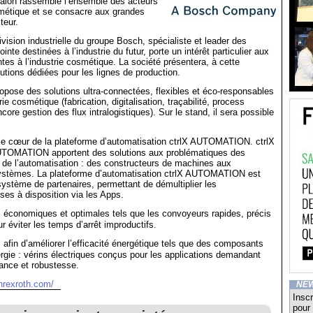
alon rassemble l’ensemble des acteurs
smétique et se consacre aux grandes
teur.
vision industrielle du groupe Bosch, spécialiste et leader des
inte destinées à l’industrie du futur, porte un intérêt particulier aux
tes à l’industrie cosmétique. La société présentera, à cette
utions dédiées pour les lignes de production.
pose des solutions ultra-connectées, flexibles et éco-responsables
rie cosmétique (fabrication, digitalisation, traçabilité, process
ore gestion des flux intralogistiques). Sur le stand, il sera possible
e cœur de la plateforme d’automatisation ctrlX AUTOMATION. ctrlX
UTOMATION apportent des solutions aux problématiques des
s de l’automatisation : des constructeurs de machines aux
systèmes. La plateforme d’automatisation ctrlX AUTOMATION est
ystème de partenaires, permettant de démultiplier les
ises à disposition via les Apps.
 économiques et optimales tels que les convoyeurs rapides, précis
our éviter les temps d’arrêt improductifs.
afin d’améliorer l’efficacité énergétique tels que des composants
gie : vérins électriques conçus pour les applications demandant
ance et robustesse.
hrexroth.com/
NE
Inscr
pour 