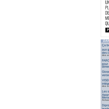
DAN
Ça b
aux g
des c
des e
FARO
pour 
dimen
Giose
vers
VISE
intég
des e
Les s
Awar
Merse
Actua
Dipro
leade