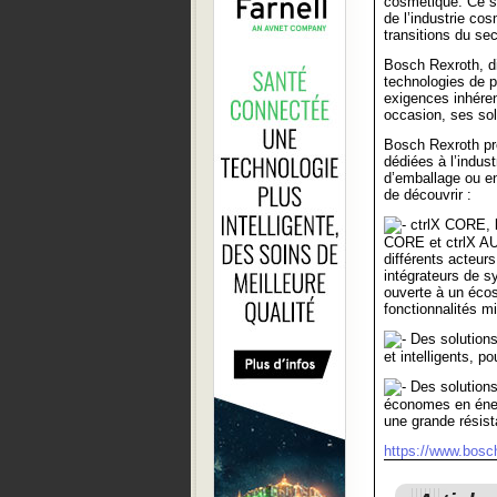
cosmétique. Ce s
de l’industrie co
transitions du sec
Bosch Rexroth, di
technologies de po
exigences inhéren
occasion, ses sol
Bosch Rexroth pro
dédiées à l’indust
d’emballage ou enc
de découvrir :
ctrlX CORE, l
CORE et ctrlX A
différents acteur
intégrateurs de 
ouverte à un écos
fonctionnalités m
Des solutions
et intelligents, p
Des solutions 
économes en éner
une grande résist
https://www.bosc