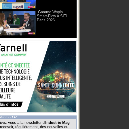
Gamma Wopla
Smart-Flow à SITL
Paris 2026
WSLETTER
ivez-vous a la newsletter d'
Industrie Mag
recevoir, régulièrement, des nouvelles du