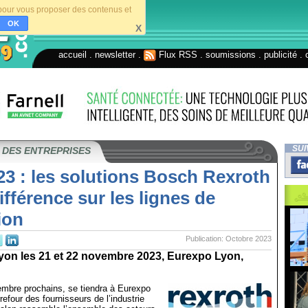
s pour vous proposer des contenus et
OK
X
accueil
.
newsletter
.
Flux RSS
.
soumissions
.
publicité
.
SUI
 DES ENTREPRISES
3 : les solutions Bosch Rexroth
différence sur les lignes de
ion
Publication: Octobre 2023
yon les 21 et 22 novembre 2023, Eurexpo Lyon,
embre prochains, se tiendra à Eurexpo
refour des fournisseurs de l’industrie