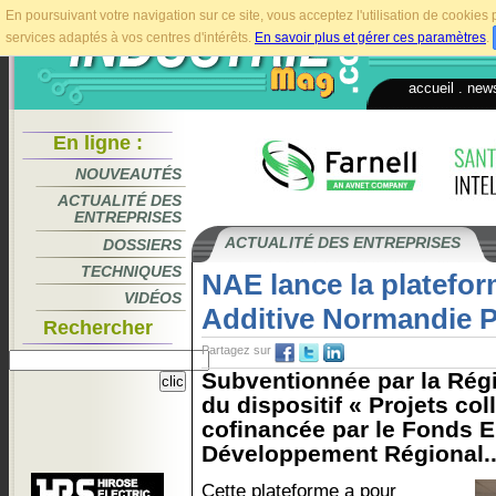
En poursuivant votre navigation sur ce site, vous acceptez l'utilisation de cookie
services adaptés à vos centres d'intérêts.
En savoir plus et gérer ces paramètres
.
accueil
.
news
En ligne :
NOUVEAUTÉS
ACTUALITÉ DES
ENTREPRISES
ACTUALITÉ DES ENTREPRISES
DOSSIERS
TECHNIQUES
NAE lance la platefor
VIDÉOS
Additive Normandie 
Rechercher
Partagez sur
Subventionnée par la Régi
du dispositif « Projets coll
cofinancée par le Fonds 
Développement Régional..
Cette plateforme a pour