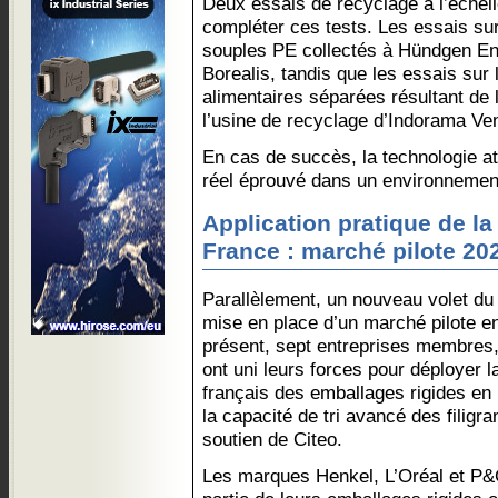
Deux essais de recyclage à l’échelle
compléter ces tests. Les essais sur 
souples PE collectés à Hündgen Ent
Borealis, tandis que les essais sur 
alimentaires séparées résultant de l
l’usine de recyclage d’Indorama Ve
En cas de succès, la technologie at
réel éprouvé dans un environnement
Application pratique de la
France : marché pilote 20
Parallèlement, un nouveau volet du 
mise en place d’un marché pilote e
présent, sept entreprises membre
ont uni leurs forces pour déployer 
français des emballages rigides en
la capacité de tri avancé des filig
soutien de Citeo.
Les marques Henkel, L’Oréal et P&