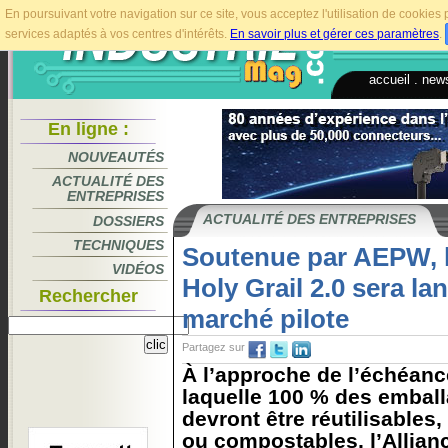
En poursuivant votre navigation sur ce site, vous acceptez l'utilisation de cookie
services adaptés à vos centres d'intérêts.
En savoir plus et gérer ces paramètres
.
accueil
.
news
En ligne :
NOUVEAUTÉS
ACTUALITÉ DES
ENTREPRISES
ACTUALITÉ DES ENTREPRISES
DOSSIERS
TECHNIQUES
Soutenue par AEPW, l
VIDÉOS
Holy Grail 2.0 sera la
Rechercher
marché pilote
Partagez sur
À l’approche de l’échéanc
laquelle 100 % des emball
devront être réutilisables
ou compostables, l’Allian