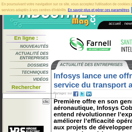
En poursuivant votre navigation sur ce site, vous acceptez l'utilisation de cookie
services adaptés à vos centres d'intérêts.
En savoir plus et gérer ces paramètres
.
accueil
.
news
En ligne :
NOUVEAUTÉS
ACTUALITÉ DES
ENTREPRISES
ACTUALITÉ DES ENTREPRISES
DOSSIERS
TECHNIQUES
Infosys lance une offr
VIDÉOS
service du transport 
Rechercher
Partagez sur
Première offre en son gen
aéronautique, Infosys Cob
entend révolutionner l’ex
améliorer l’efficacité opér
aux projets de développe