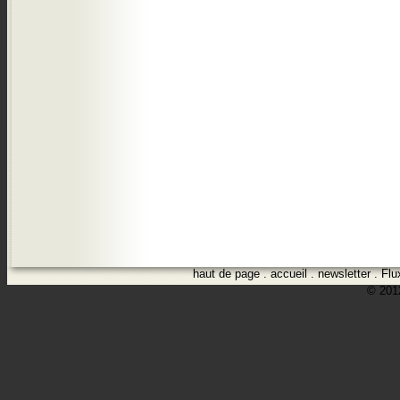
haut de page
.
accueil
.
newsletter
.
Flu
© 2012