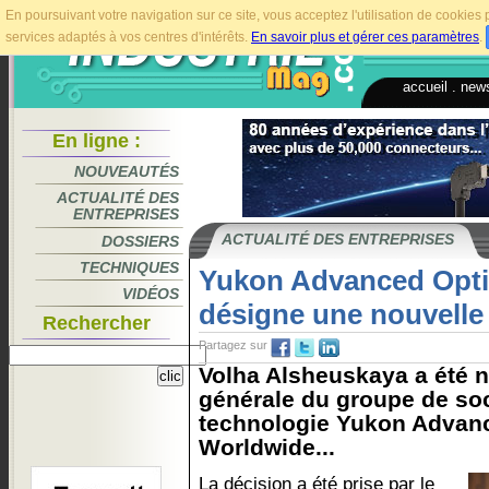
En poursuivant votre navigation sur ce site, vous acceptez l'utilisation de cookie
services adaptés à vos centres d'intérêts.
En savoir plus et gérer ces paramètres
.
accueil
.
news
En ligne :
NOUVEAUTÉS
ACTUALITÉ DES
ENTREPRISES
ACTUALITÉ DES ENTREPRISES
DOSSIERS
TECHNIQUES
Yukon Advanced Opti
VIDÉOS
désigne une nouvelle 
Rechercher
Partagez sur
Volha Alsheuskaya a été 
générale du groupe de so
technologie Yukon Advan
Worldwide...
La décision a été prise par le