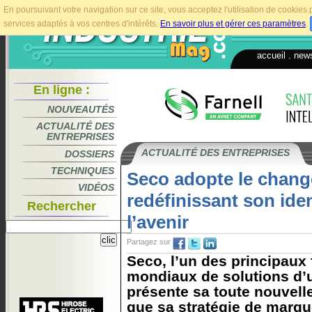
En poursuivant votre navigation sur ce site, vous acceptez l'utilisation de cookie
services adaptés à vos centres d'intérêts.
En savoir plus et gérer ces paramètres
.
accueil
.
news
En ligne :
NOUVEAUTÉS
ACTUALITÉ DES
ENTREPRISES
ACTUALITÉ DES ENTREPRISES
DOSSIERS
TECHNIQUES
Seco adopte le chan
VIDÉOS
redéfinissant son iden
Rechercher
l’avenir
Partagez sur
Seco, l’un des principaux
mondiaux de solutions d’
présente sa toute nouvelle 
que sa stratégie de marque