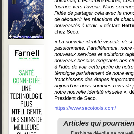
novatrice, c’est-à-dire épurée, con
tournée vers l’avenir. Nous sommes
l’idée de partager cela avec le mo
de découvrir les réactions de chac
nouveautés à venir, »
déclare
Bett
chez Seco.
« La nouvelle identité visuelle n’es
passionnante. Parallèlement, notre o
nouveaux services et solutions digi
nouveaux besoins exigeants des cli
à l’idée de voir cette partie de notre
témoigne parfaitement de notre eng
franchissons des étapes importantes
aujourd’hui nous sommes ravis de pa
notre nouvelle identité visuelle »
, d
Président de Seco.
https://www.secotools.com/
Articles qui pourraie
Dashlane dévoile sa nouvelle