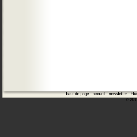
haut de page
.
accueil
.
newsletter
.
Flu
© 2012