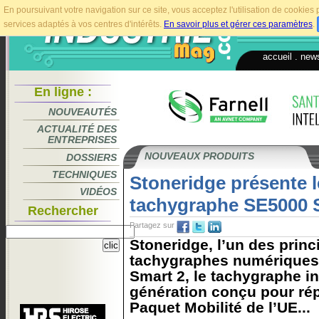
En poursuivant votre navigation sur ce site, vous acceptez l'utilisation de cookie
services adaptés à vos centres d'intérêts.
En savoir plus et gérer ces paramètres
.
accueil
.
news
En ligne :
NOUVEAUTÉS
ACTUALITÉ DES
ENTREPRISES
NOUVEAUX PRODUITS
DOSSIERS
TECHNIQUES
Stoneridge présente 
VIDÉOS
tachygraphe SE5000 
Rechercher
Partagez sur
Stoneridge, l’un des prin
tachygraphes numériques,
Smart 2, le tachygraphe in
génération conçu pour ré
Paquet Mobilité de l’UE...