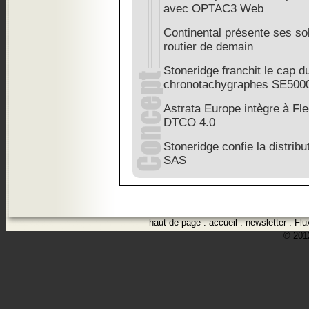
avec OPTAC3 Web
Continental présente ses sol
routier de demain
Stoneridge franchit le cap du
chronotachygraphes SE5000 
Astrata Europe intègre à Fle
DTCO 4.0
Stoneridge confie la distrib
SAS
haut de page
.
accueil
.
newsletter
.
Flu
© 2012