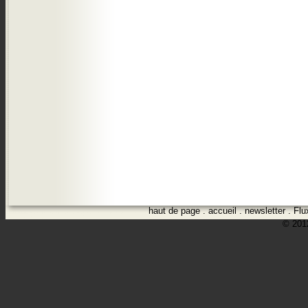
haut de page
.
accueil
.
newsletter
.
Flu
© 2012