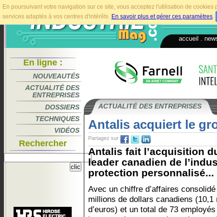
En poursuivant votre navigation sur ce site, vous acceptez l'utilisation de cookie
services adaptés à vos centres d'intérêts.
En savoir plus et gérer ces paramètres
.
accueil
.
news
En ligne :
NOUVEAUTÉS
ACTUALITÉ DES
ENTREPRISES
ACTUALITÉ DES ENTREPRISES
DOSSIERS
TECHNIQUES
Antalis acquiert le g
VIDÉOS
Partagez sur
Rechercher
Antalis fait l’acquisition
leader canadien de l’indus
protection personnalisé...
Avec un chiffre d’affaires consolidé
millions de dollars canadiens (10,1 
d’euros) et un total de 73 employés