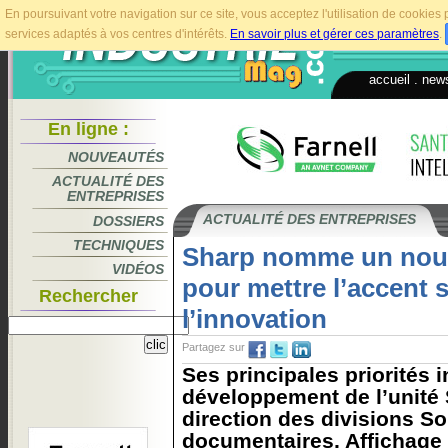
En poursuivant votre navigation sur ce site, vous acceptez l'utilisation de cookie
services adaptés à vos centres d'intérêts.
En savoir plus et gérer ces paramètres
.
accueil
.
news
En ligne :
NOUVEAUTÉS
ACTUALITÉ DES
ENTREPRISES
ACTUALITÉ DES ENTREPRISES
DOSSIERS
TECHNIQUES
Sharp nomme un nouv
VIDÉOS
pour mettre l’accent s
Rechercher
l’innovation
Partagez sur
Ses principales priorités i
développement de l’unité S
direction des divisions So
documentaires, Affichage e