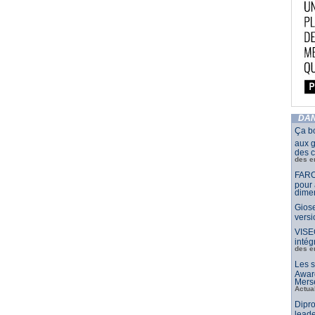
DAN
Ça b
aux g
des c
des e
FARO
pour 
dimen
Giose
vers
VISE
intég
des e
Les s
Awar
Merse
Actua
Dipro
leade