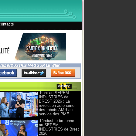
contacts
VEZ INDUSTRIE MAG SUR LE WEB
Forx au SEPEM
INDUSTRIES de
BREST 2026 : La
révolution autonome
des robots AMR au
service des PME
L'industrie bretonne
au SEPEM
INDUSTRIES de Brest
2026