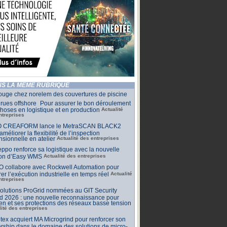
S LA MÊME RUBRIQUE
ouge chez norelem des couvertures de piscine
rues offshore Pour assurer le bon déroulement
hoses en logistique et en production
Actualité
ntreprises
 CREAFORM lance le MetraSCAN BLACK2
améliorer la flexibilité de l’inspection
sionnelle en atelier
Actualité des entreprises
ppo renforce sa logistique avec la nouvelle
ion d’Easy WMS
Actualité des entreprises
O collabore avec Rockwell Automation pour
rer l’exécution industrielle en temps réel
Actualité
ntreprises
olutions ProGrid nommées au GIT Security
d 2026 : une nouvelle reconnaissance pour
n et ses protections des réseaux basse tension
lité des entreprises
tex acquiert MA Microgrind pour renforcer son
rship dans le domaine des solutions de micro-