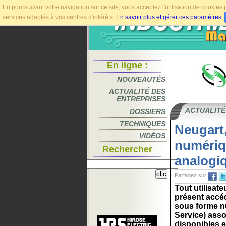
En poursuivant votre navigation sur ce site, vous acceptez l'utilisation de cookie
services adaptés à vos centres d'intérêts.
En savoir plus et gérer ces paramètres
.
En ligne :
NOUVEAUTÉS
ACTUALITÉ DES
ENTREPRISES
ACTUALITÉ
DOSSIERS
TECHNIQUES
Neugart
VIDÉOS
numériq
Rechercher
analogi
Partagez sur
Tout utilisat
présent accéd
sous forme n
Service) ass
disponibles 