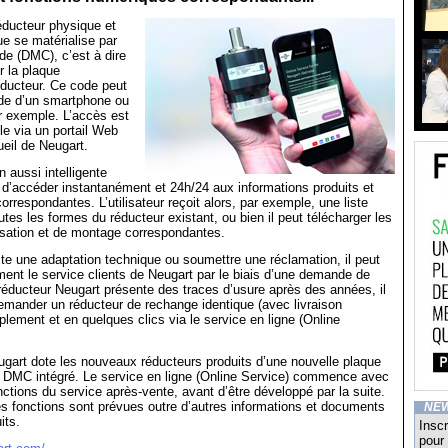
réducteur physique et
ue se matérialise par
e (DMC), c’est à dire
 la plaque
éducteur. Ce code peut
ide d’un smartphone ou
ar exemple. L’accès est
e via un portail Web
ueil de Neugart.
n aussi intelligente
 d’accéder instantanément et 24h/24 aux informations produits et
orrespondantes. L’utilisateur reçoit alors, par exemple, une liste
utes les formes du réducteur existant, ou bien il peut télécharger les
ilisation et de montage correspondantes.
aite une adaptation technique ou soumettre une réclamation, il peut
ment le service clients de Neugart par le biais d’une demande de
 réducteur Neugart présente des traces d’usure après des années, il
emander un réducteur de rechange identique (avec livraison
plement et en quelques clics via le service en ligne (Online
gart dote les nouveaux réducteurs produits d’une nouvelle plaque
c DMC intégré. Le service en ligne (Online Service) commence avec
nctions du service après-vente, avant d’être développé par la suite.
es fonctions sont prévues outre d’autres informations et documents
NE
its.
Inscr
pour 