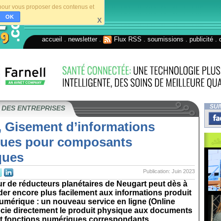
s pour vous proposer des contenus et
OK
X
accueil
.
newsletter
.
Flux RSS
.
soumissions
.
publicité
.
SUI
 DES ENTREPRISES
, Gisement d’informations
ues pour composants
ques
Publication: Juin 2023
eur de réducteurs planétaires de Neugart peut dès à
er encore plus facilement aux informations produit
umérique : un nouveau service en ligne (Online
ocie directement le produit physique aux documents
et fonctions numériques correspondants...