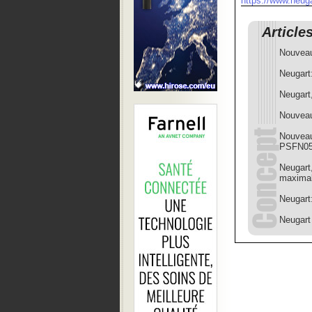
https://www.neug
Article
Nouveau
Neugart
Neugart,
Nouveau
Nouveau
PSFN05
Neugart
maxima
Neugart:
Neugart