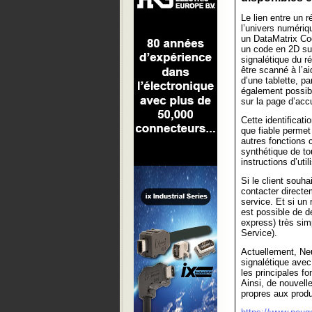
Le lien entre un 
l’univers numériq
un DataMatrix Cod
un code en 2D sur
signalétique du r
être scanné à l’a
d’une tablette, p
également possibl
sur la page d’acc
Cette identificatio
que fiable permet
autres fonctions c
synthétique de to
instructions d’ut
Si le client souh
contacter directe
service. Et si un
est possible de d
express) très sim
Service).
Actuellement, Neu
signalétique ave
les principales fo
Ainsi, de nouvell
propres aux produ