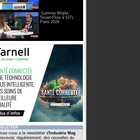
Gamma Wopla
Smart-Flow à SITL
Paris 2026
WSLETTER
ivez-vous a la newsletter d'
Industrie Mag
recevoir, régulièrement, des nouvelles du