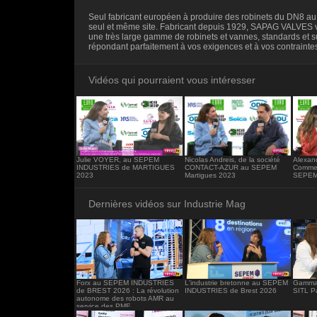
<iframe src="https://www.industrie-mag.c
Seul fabricant européen à produire des robinets du DN8 a
frameborder="0"></iframe>
seul et même site. Fabricant depuis 1929, SAPAG VALVES
une très large gamme de robinets et vannes, standards et 
répondant parfaitement à vos exigences et à vos contrainte
Vidéos qui pourraient vous intéresser
Julie VOYER, au SEPEM
Nicolas Andreis, de la société
Alexan
INDUSTRIES de MARTIGUES
CONTACT-AZUR au SEPEM
Commer
2023
Martigues 2023
SEPEM 
Dernières vidéos sur Industrie Mag
Forx au SEPEM INDUSTRIES
L'industrie bretonne au SEPEM
Gamma 
de BREST 2026 : La révolution
INDUSTRIES de Brest 2026
SITL P
autonome des robots AMR au
service des PME