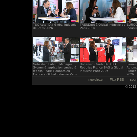
TSC Auto ID à Global Industrie
TRENDnet à Global Industrie de
EUROCI
de Paris 2026
Paris 2026
Industr
Sébastien Lohou, Manager
Robertino Cinelli, Dir. ABB
Laurent
System & application service &
Robotics France SAS à Global
Automo
repairs – ABB Robotics en
Industrie Paris 2026
France 
France à Global Industrie Paris
2026
2026
newsletter
Flux RSS
soum
© 2013 -