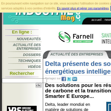
En poursuivant votre navigation sur ce site, vous acceptez l'utilisation de cookie
services adaptés à vos centres d'intérêts.
En savoir plus et gérer ces paramètres
.
accueil
.
news
En ligne :
NOUVEAUTÉS
ACTUALITÉ DES
ENTREPRISES
ACTUALITÉ DES ENTREPRISES
DOSSIERS
TECHNIQUES
Delta présente des so
VIDÉOS
énergétiques intellig
Rechercher
Partagez sur
Des solutions pour les ré
de carbone et la transitio
Smarter E Europe...
Delta, leader mondial en
matière de solutions de