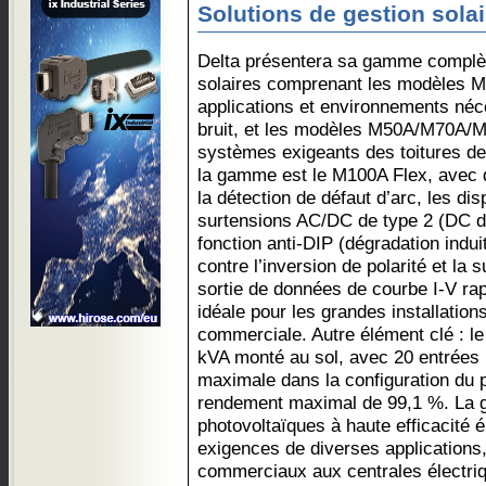
Solutions de gestion solai
Delta présentera sa gamme complèt
solaires comprenant les modèles 
applications et environnements néce
bruit, et les modèles M50A/M70A/M
systèmes exigeants des toitures de g
la gamme est le M100A Flex, avec d
la détection de défaut d’arc, les dis
surtensions AC/DC de type 2 (DC de
fonction anti-DIP (dégradation induit
contre l’inversion de polarité et la
sortie de données de courbe I-V rapid
idéale pour les grandes installation
commerciale. Autre élément clé : 
kVA monté au sol, avec 20 entrées D
maximale dans la configuration du 
rendement maximal de 99,1 %. La 
photovoltaïques à haute efficacité 
exigences de diverses applications,
commerciaux aux centrales électriq