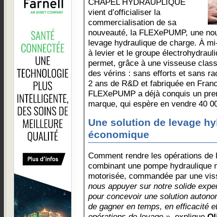
CHAPEL HYDRAUPLIQUE
vient d’officialiser la
commercialisation de sa
nouveauté, la FLEXePUMP, une nou
levage hydraulique de charge. À m
à levier et le groupe électrohydraul
permet, grâce à une visseuse classiq
des vérins : sans efforts et sans ra
2 ans de R&D et fabriquée en Fran
FLEXePUMP a déjà conquis un premi
marque, qui espère en vendre 40 00
Une solution de levage hy
économique
Comment rendre les opérations de 
combinant une pompe hydraulique m
motorisée, commandée par une vi
nous appuyer sur notre solide expe
pour concevoir une solution autonom
de gagner en temps, en efficacité et
opérations de levage »
, explique
Ol