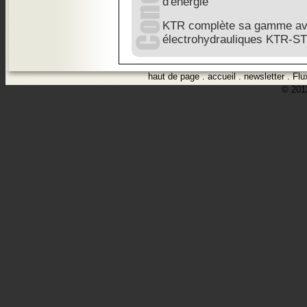
d'énergie
KTR complète sa gamme ave
électrohydrauliques KTR-
haut de page
.
accueil
.
newsletter
.
Flu
© 2012