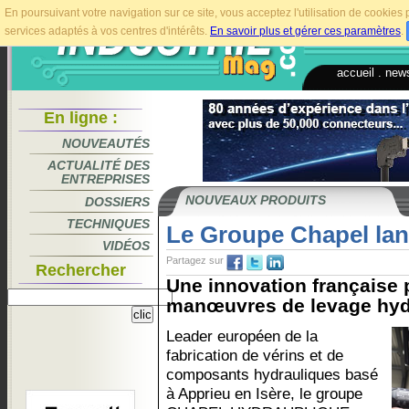
En poursuivant votre navigation sur ce site, vous acceptez l'utilisation de cookie
services adaptés à vos centres d'intérêts.
En savoir plus et gérer ces paramètres
.
accueil
.
news
En ligne :
NOUVEAUTÉS
ACTUALITÉ DES
ENTREPRISES
NOUVEAUX PRODUITS
DOSSIERS
TECHNIQUES
Le Groupe Chapel la
VIDÉOS
Partagez sur
Rechercher
Une innovation française p
manœuvres de levage hydr
Leader européen de la
fabrication de vérins et de
composants hydrauliques basé
à Apprieu en Isère, le groupe