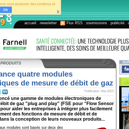
s pour vous proposer des contenus et
OK
X
accueil
.
newsletter
.
Flux RSS
.
soumissions
.
publicité
.
SUI
 PRODUITS
lance quatre modules
iques de mesure de débit de gaz
Publication: Mai 2023
oncé une gamme de modules électroniques de
débit de gaz "plug and play" (FSE pour “Flow Sensor
 pour aider les entreprises à intégrer plus facilement
ement des fonctions de mesure de débit et de
ans la conception de leurs nouveaux produits...
aux modules sont basés sur deux des