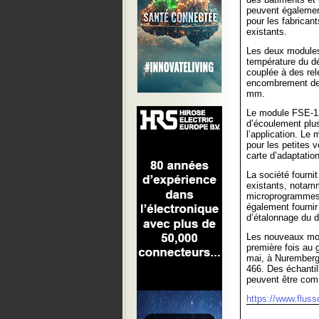
peuvent égalemen
pour les fabrican
existants.
Les deux modules
température du dé
couplée à des re
encombrement de 
mm.
Le module FSE-12
d’écoulement plus
l’application. Le
pour les petites 
carte d’adaptation
La société fourn
existants, notamm
microprogrammes d
également fournir
d’étalonnage du d
Les nouveaux mod
première fois au 
mai, à Nuremberg,
466. Des échantil
peuvent être com
https://www.fluss