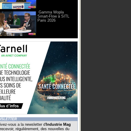
Gamma Wopla
Smart-Flow à SITL
Paris 2026
WSLETTER
ivez-vous a la newsletter d'
Industrie Mag
recevoir, régulièrement, des nouvelles du