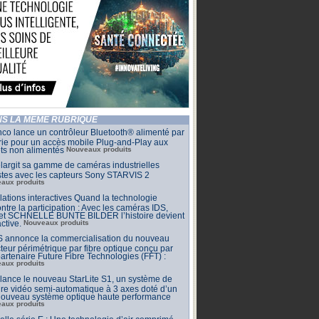
S LA MÊME RUBRIQUE
co lance un contrôleur Bluetooth® alimenté par
rie pour un accès mobile Plug-and-Play aux
ets non alimentés
Nouveaux produits
largit sa gamme de caméras industrielles
stes avec les capteurs Sony STARVIS 2
aux produits
llations interactives Quand la technologie
ntre la participation : Avec les caméras IDS,
 et SCHNELLE BUNTE BILDER l’histoire devient
active.
Nouveaux produits
 annonce la commercialisation du nouveau
teur périmétrique par fibre optique conçu par
artenaire Future Fibre Technologies (FFT) :
aux produits
ance le nouveau StarLite S1, un système de
e vidéo semi-automatique à 3 axes doté d’un
 nouveau système optique haute performance
aux produits