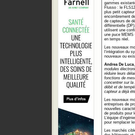
gammes existante
Flusso : le FLS12
plus petit capteu
encombrement de
de capteurs de d
différentielle (D
utilisent une con
une puce MEMS CM
en temps réel.
Les nouveaux modu
l’intégration du 
nouveaux ou exis
Andrea De Luca
modules électroni
réduire leurs dél
fonctions de mesu
concentrer sur la
débit et de tempé
capteur a déjà ét
Les nouveaux modu
entreprises de pr
nouvelles caracté
de produits pour 
L’équipe d’ingéni
pour remplacer le
Les marchés cibl
des bâtiments et 