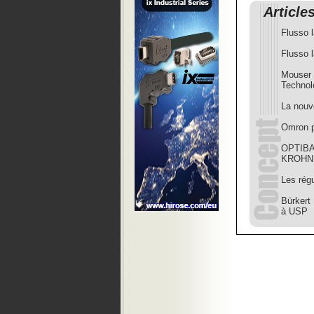
Article
Flusso 
Flusso l
Mouser 
Technol
La nouv
Omron p
OPTIBAR
KROHN
Les régu
Bürkert
à USP