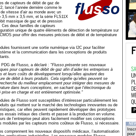
s de capteurs de débit de gaz de
2, lancé l’année dernière comme le
r de vitesse d’air au monde avec un
 3,5 mm x 3,5 mm, et la série FLS11X
ébit massique de gaz et de pression
P). Ces deux familles de capteurs
figuration unique de quatre éléments de détection de température sur
OS pour offrir des mesures précises de débit et de température
les fournissent une sortie numérique via I2C pour faciliter
système et la communication dans les conceptions de produits
tants.
, PDG de Flusso, a déclaré :
"Flusso présente ses nouveaux
ques pour capteurs de débit de gaz afin d’aider les entreprises à
ais et leurs coûts de développement lorsqu’elles ajoutent des
re de débit à leurs produits. Cela signifie qu’elles peuvent se
 recherche du meilleur emplacement pour intégrer des mesures de
rature dans leurs conceptions, en sachant que l’électronique du
é prise en charge et est entièrement optimisée."
les de Flusso sont susceptibles d’intéresser particulièrement les
oduits qui mettent sur le marché des technologies innovantes ou de
ristiques, car elles peuvent rapidement développer des prototypes
les essais initiaux des clients et passer à la production en volume.
eurs de l’entreprise peut alors facilement modifier ses conceptions
s modules par les capteurs moins coûteux de Flusso, si nécessaire.
NE
Inscr
es comprennent les nouveaux dispositifs médicaux, l’automatisation
pour 
les applications industrielles. Les nouveaux modules Flusso