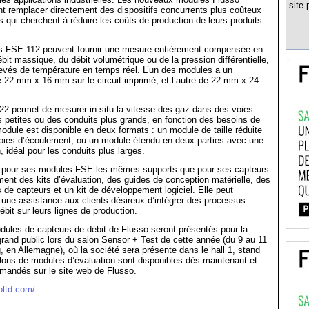
site 
t remplacer directement des dispositifs concurrents plus coûteux
ts qui cherchent à réduire les coûts de production de leurs produits
 FSE-112 peuvent fournir une mesure entièrement compensée en
bit massique, du débit volumétrique ou de la pression différentielle,
levés de température en temps réel. L’un des modules a un
22 mm x 16 mm sur le circuit imprimé, et l’autre de 22 mm x 24
2 permet de mesurer in situ la vitesse des gaz dans des voies
 petites ou des conduits plus grands, en fonction des besoins de
 module est disponible en deux formats : un module de taille réduite
voies d’écoulement, ou un module étendu en deux parties avec une
, idéal pour les conduits plus larges.
it pour ses modules FSE les mêmes supports que pour ses capteurs
ent des kits d’évaluation, des guides de conception matérielle, des
e capteurs et un kit de développement logiciel. Elle peut
 une assistance aux clients désireux d’intégrer des processus
ébit sur leurs lignes de production.
ules de capteurs de débit de Flusso seront présentés pour la
grand public lors du salon Sensor + Test de cette année (du 9 au 11
 en Allemagne), où la société sera présente dans le hall 1, stand
lons de modules d’évaluation sont disponibles dès maintenant et
mandés sur le site web de Flusso.
oltd.com/