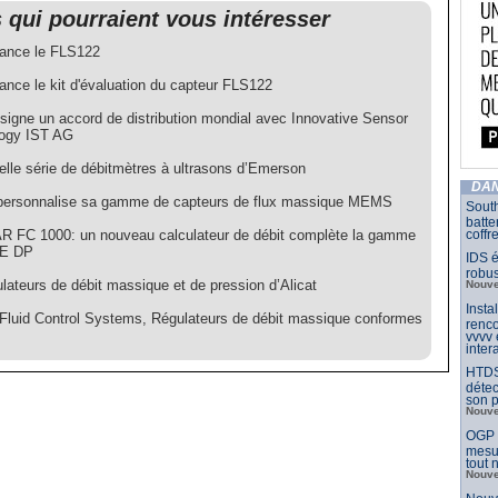
s qui pourraient vous intéresser
lance le FLS122
ance le kit d'évaluation du capteur FLS122
signe un accord de distribution mondial avec Innovative Sensor
ogy IST AG
elle série de débitmètres à ultrasons d’Emerson
DAN
ersonnalise sa gamme de capteurs de flux massique MEMS
South
batte
 FC 1000: un nouveau calculateur de débit complète la gamme
coffr
E DP
IDS é
robu
lateurs de débit massique et de pression d’Alicat
Nouve
Insta
 Fluid Control Systems, Régulateurs de débit massique conformes
renco
vvvv
inter
HTDS
détec
son p
Nouve
OGP l
mesur
tout
Nouve