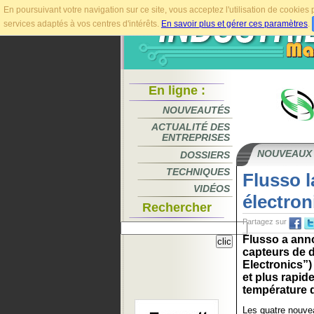
En poursuivant votre navigation sur ce site, vous acceptez l'utilisation de cookie
services adaptés à vos centres d'intérêts.
En savoir plus et gérer ces paramètres
.
En ligne :
NOUVEAUTÉS
ACTUALITÉ DES
ENTREPRISES
NOUVEAUX
DOSSIERS
TECHNIQUES
Flusso 
VIDÉOS
électron
Rechercher
Partagez sur
Flusso a ann
capteurs de 
Electronics”)
et plus rapid
température d
Les quatre nouve