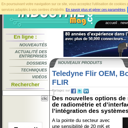
En poursuivant votre navigation sur ce site, vous acceptez l'utilisation de cookie
services adaptés à vos centres d'intérêts.
En savoir plus et gérer ces paramètres
.
accueil
.
news
En ligne :
NOUVEAUTÉS
ACTUALITÉ DES
ENTREPRISES
NOUVEAUX PRODUITS
DOSSIERS
TECHNIQUES
Teledyne Flir OEM, B
VIDÉOS
FLIR
Rechercher
Partagez sur
Des nouvelles options de 
de radiométrie et d’interfa
l’intégration des système
A la pointe du secteur avec
une sensibilité de 20 mK et