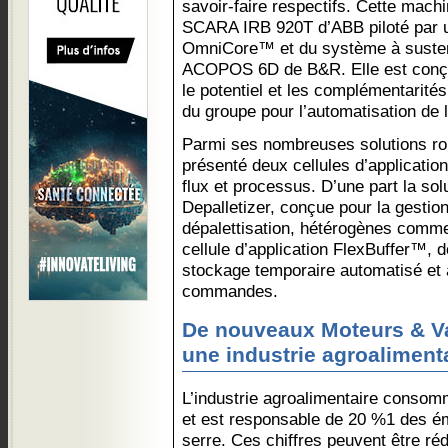
savoir-faire respectifs. Cette mach
SCARA IRB 920T d’ABB piloté par
OmniCore™ et du système à susten
ACOPOS 6D de B&R. Elle est conç
le potentiel et les complémentarité
du groupe pour l’automatisation de 
Parmi ses nombreuses solutions rob
présenté deux cellules d’application
flux et processus. D’une part la so
Depalletizer, conçue pour la gesti
dépalettisation, hétérogènes comm
cellule d’application FlexBuffer™,
stockage temporaire automatisé et à
commandes.
De nouveaux Moteurs & Va
une industrie agroaliment
L’industrie agroalimentaire consom
et est responsable de 20 %1 des ém
serre. Ces chiffres peuvent être r