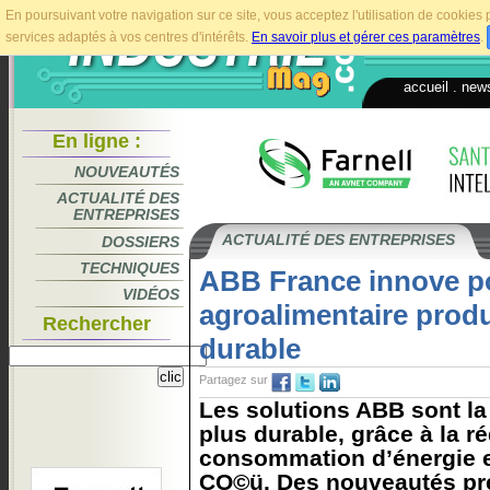
En poursuivant votre navigation sur ce site, vous acceptez l'utilisation de cookie
services adaptés à vos centres d'intérêts.
En savoir plus et gérer ces paramètres
.
accueil
.
news
En ligne :
NOUVEAUTÉS
ACTUALITÉ DES
ENTREPRISES
ACTUALITÉ DES ENTREPRISES
DOSSIERS
TECHNIQUES
ABB France innove po
VIDÉOS
agroalimentaire produ
Rechercher
durable
Partagez sur
Les solutions ABB sont la 
plus durable, grâce à la r
consommation d’énergie e
CO©ü. Des nouveautés pr