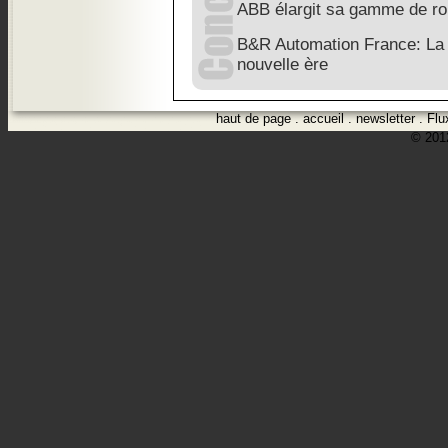
ABB élargit sa gamme de r
B&R Automation France: La 
nouvelle ère
haut de page
.
accueil
.
newsletter
.
Flu
© 2012