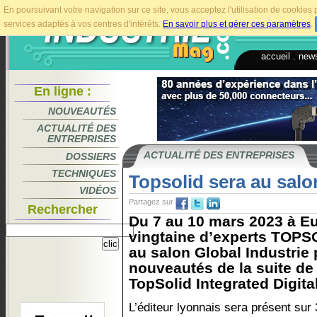
En poursuivant votre navigation sur ce site, vous acceptez l'utilisation de cookie
services adaptés à vos centres d'intérêts.
En savoir plus et gérer ces paramètres
.
accueil
.
news
En ligne :
NOUVEAUTÉS
ACTUALITÉ DES
ENTREPRISES
ACTUALITÉ DES ENTREPRISES
DOSSIERS
TECHNIQUES
Topsolid sera au salon
VIDÉOS
Partagez sur
Rechercher
Du 7 au 10 mars 2023 à E
vingtaine d’experts TOPS
au salon Global Industrie 
nouveautés de la suite de 
TopSolid Integrated Digita
L’éditeur lyonnais sera présent sur