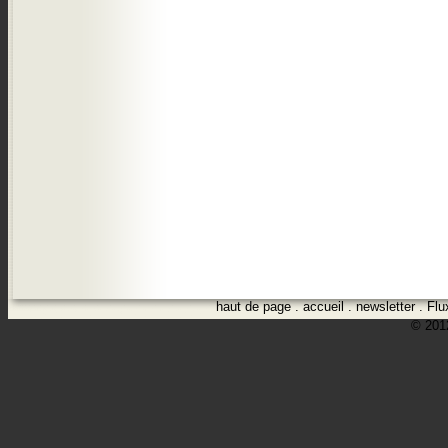
haut de page
.
accueil
.
newsletter
.
Flu
© 2012