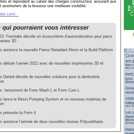
tifiés et répondent au cahier des charges constructeur, assurant aux
et aventuriers de la brousse une meilleure visibilité.
labs.com/
s qui pourraient vous intéresser
3: Formlabs dévoile un écosystème d’automatisation pour parcs
mantes 3D
s annonce la nouvelle Flame Retardant Resin et la Build Platform
DAN
Ça b
aux g
s débute l’année 2022 avec de nouvelles imprimantes 3D et
des c
des e
FARO
 Dental dévoile de nouvelles solutions pour la dentisterie
pour 
ue
dimen
Giose
s: lancement de Form Wash L et Form Cure L
vers
VISE
s lance le Resin Pumping System et un nouveau matériau de
intég
ion
des e
s présente la Form 4
Les s
Awar
Merse
s annonce l’arrivée de deux nouvelles résines Polyuréthane
Actua
Dipro
leade