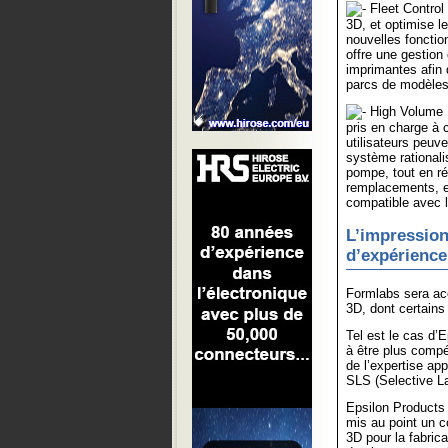
Fleet Control 
3D, et optimise l
nouvelles fonctio
offre une gestion 
imprimantes afin 
parcs de modèles
High Volume 
pris en charge à c
utilisateurs peuv
système rationali
pompe, tout en ré
remplacements, e
compatible avec 
L’impression
d’expérience
Formlabs sera acc
3D, dont certains
Tel est le cas d’
à être plus compé
de l’expertise a
SLS (Selective La
Epsilon Products
mis au point un co
3D pour la fabric