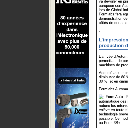
va dévoiler en pr
européen son Au
lors de Global In
Formlabs fera ég
démonstration de
côtés de certains 
.
L’impression
production d
L’arrivée d’Autom
permettant de co
machines de produ
Associé aux impri
diminuant de 80 %
30 %, et en dimin
Formlabs Automa
Form Auto : F
automatique des p
réduire les inter
enlève en toute s
technologie breve
possible. Ce mod
ou Form 3B+.