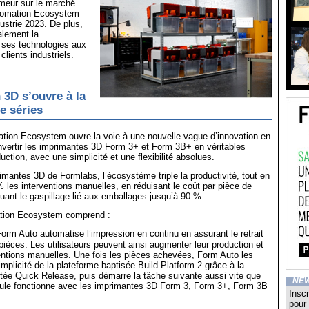
imeur sur le marché
tomation Ecosystem
dustrie 2023. De plus,
alement la
 ses technologies aux
clients industriels.
 3D s’ouvre à la
e séries
ation Ecosystem ouvre la voie à une nouvelle vague d’innovation en
nvertir les imprimantes 3D Form 3+ et Form 3B+ en véritables
ction, avec une simplicité et une flexibilité absolues.
mantes 3D de Formlabs, l’écosystème triple la productivité, tout en
 les interventions manuelles, en réduisant le coût par pièce de
uant le gaspillage lié aux emballages jusqu’à 90 %.
tion Ecosystem comprend :
orm Auto automatise l’impression en continu en assurant le retrait
ièces. Les utilisateurs peuvent ainsi augmenter leur production et
ventions manuelles. Une fois les pièces achevées, Form Auto les
implicité de la plateforme baptisée Build Platform 2 grâce à la
tée Quick Release, puis démarre la tâche suivante aussi vite que
NE
ule fonctionne avec les imprimantes 3D Form 3, Form 3+, Form 3B
Inscr
pour 