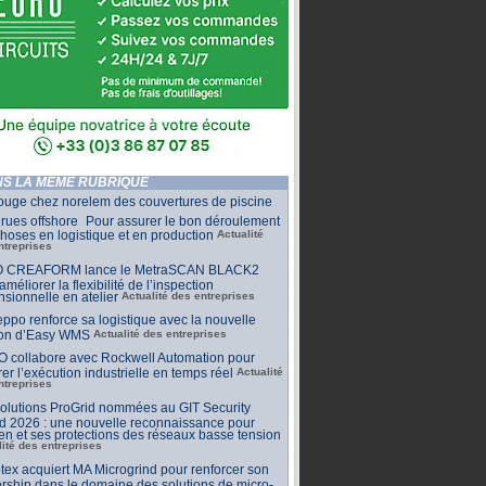
S LA MÊME RUBRIQUE
ouge chez norelem des couvertures de piscine
rues offshore Pour assurer le bon déroulement
hoses en logistique et en production
Actualité
ntreprises
 CREAFORM lance le MetraSCAN BLACK2
améliorer la flexibilité de l’inspection
sionnelle en atelier
Actualité des entreprises
ppo renforce sa logistique avec la nouvelle
ion d’Easy WMS
Actualité des entreprises
O collabore avec Rockwell Automation pour
rer l’exécution industrielle en temps réel
Actualité
ntreprises
olutions ProGrid nommées au GIT Security
d 2026 : une nouvelle reconnaissance pour
n et ses protections des réseaux basse tension
lité des entreprises
tex acquiert MA Microgrind pour renforcer son
rship dans le domaine des solutions de micro-