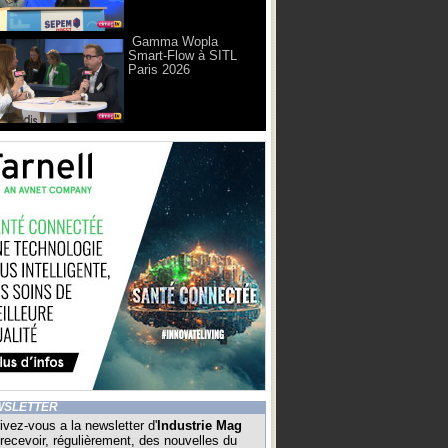
Gamma Wopla
Smart-Flow à SITL
Paris 2026
WSLETTER
ivez-vous a la newsletter d'
Industrie Mag
recevoir, régulièrement, des nouvelles du