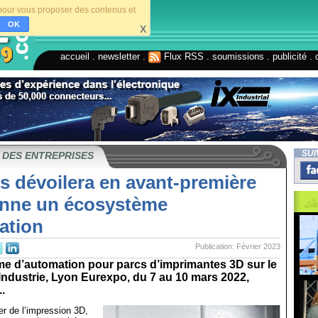
s pour vous proposer des contenus et
OK
X
accueil
.
newsletter
.
Flux RSS
.
soumissions
.
publicité
.
SUI
 DES ENTREPRISES
s dévoilera en avant-première
nne un écosystème
ation
Publication: Février 2023
e d’automation pour parcs d’imprimantes 3D sur le
Industrie, Lyon Eurexpo, du 7 au 10 mars 2022,
.
er de l’impression 3D,