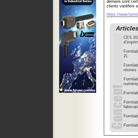
derniers sont cer
clients vanlifers 
https://www.form
Article
CES 202
d’impri
Formlab
2L
Formlab
résines
Formlabs
numériq
Formlab
Formlab
fabricat
Formlab
Formlab