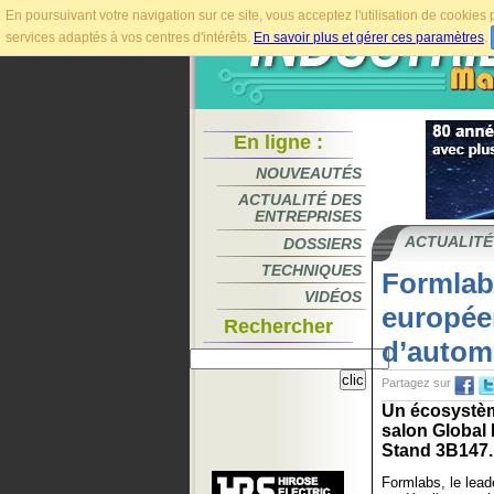
En poursuivant votre navigation sur ce site, vous acceptez l'utilisation de cookie
services adaptés à vos centres d'intérêts.
En savoir plus et gérer ces paramètres
.
En ligne :
NOUVEAUTÉS
ACTUALITÉ DES
ENTREPRISES
ACTUALITÉ
DOSSIERS
TECHNIQUES
Formlab
VIDÉOS
europée
Rechercher
d’autom
Partagez sur
Un écosystèm
salon Global 
Stand 3B147..
Formlabs, le lead