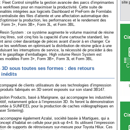
site 
: Fleet Control simplifie la gestion avancée des parcs d’imprimantes
es workflows pour en maximiser la productivité. Cette suite de
nnalités intégrées aux logiciels Dashboard et PreForm de Formlabs
centralisée des files d’attente et une affectation automatique des
d’optimiser la production, les performances et le rendement des
 Form 3+, Form 3B+, Form 3L, et Form 3BL.
Resin System : ce système augmente le volume maximal de résine
inq litres, soit cinq fois la capacité d’une cartouche standard, les
ent ainsi créer davantage de pièces avant d’avoir à en changer. Ce
se les workflows en optimisant la distribution de résine grâce à une
duisant les interruptions de service, la nécessité de procéder à des
t le gaspillage d’emballages. High volume Resin System est
les modèles Form 3+, Form 3B+, Form 3L et Form 3BL.
 3D sous toutes ses formes : des retours
 inédits
ompagné de clients utilisateurs de ses technologies d’impression
 produits fabriqués en 3D seront exposés sur son stand 3B147.
Epsilon Products, basé à Marignane, qui accompagne les industriels
titif, notamment grâce à l’impression 3D. Ils feront la démonstration
pportée à SUNFEEL pour la production de caches vidéographiques en
ser Sintering).
 accompagne également Azalaï, société basée à Martigues, qui a
ncept d’habitat en cellule pour pick-up 4×4. Ils utilisent l’impression
ation de supports de rétroviseurs sur-mesure pour Toyota Hilux. Ces