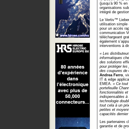
(jusqu’à 90 % en 
organisations su
intégré de gestio
Le Vertiv™ Liebe
utilisation simple
pour un accès rapi
communication Ver
téléchargeant gra
également s’appu
interventions à di
« Les distributeu
informatiques ch
des solutions eff
pour protéger les 
des coupures de 
Andrea Ferro
, v
IT & edge applica
EMEA.
« Ce tout
portefeuille Chann
fonctionnalités e
indispensables à
technologie doubl
tout cela à un pr
petites et moyenn
capacités dernier 
Les partenaires 
garantie et de p