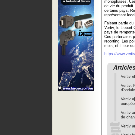
monophasés. Ces o
de vie du produit
certains pays. Re
représentant local
Faisant partie du 
Vertiv, le Lieber
pays de remporter
Ces partenaires p
reporting. Les poi
mois, et il leur s
https://www.verti
Article
Vertiv 
Vertiv:
d'ondule
Vertiv 
europée
Vertiv a
de chan
Vertiv 