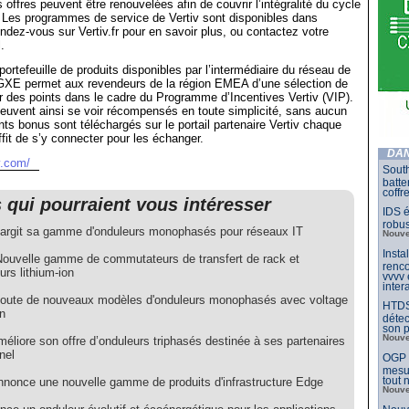
ffres peuvent être renouvelées afin de couvrir l’intégralité du cycle
. Les programmes de service de Vertiv sont disponibles dans
ndez-vous sur Vertiv.fr pour en savoir plus, ou contactez votre
.
portefeuille de produits disponibles par l’intermédiaire du réseau de
t GXE permet aux revendeurs de la région EMEA d’une sélection de
 des points dans le cadre du Programme d’Incentives Vertiv (VIP).
euvent ainsi se voir récompensés en toute simplicité, sans aucun
nts bonus sont téléchargés sur le portail partenaire Vertiv chaque
uffit de s’y connecter pour les échanger.
DAN
v.com/
South
batte
coffr
s qui pourraient vous intéresser
IDS é
robu
élargit sa gamme d'onduleurs monophasés pour réseaux IT
Nouve
Insta
 Nouvelle gamme de commutateurs de transfert de rack et
renco
urs lithium-ion
vvvv
inter
ajoute de nouveaux modèles d'onduleurs monophasés avec voltage
HTDS
n
détec
son p
Nouve
méliore son offre d’onduleurs triphasés destinée à ses partenaires
nel
OGP l
mesur
tout
annonce une nouvelle gamme de produits d'infrastructure Edge
Nouve