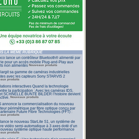
S LA MÊME RUBRIQUE
co lance un contrôleur Bluetooth® alimenté par
rie pour un accès mobile Plug-and-Play aux
ets non alimentés
Nouveaux produits
largit sa gamme de caméras industrielles
stes avec les capteurs Sony STARVIS 2
aux produits
llations interactives Quand la technologie
ntre la participation : Avec les caméras IDS,
 et SCHNELLE BUNTE BILDER l’histoire devient
active.
Nouveaux produits
 annonce la commercialisation du nouveau
teur périmétrique par fibre optique conçu par
artenaire Future Fibre Technologies (FFT) :
aux produits
ance le nouveau StarLite S1, un système de
e vidéo semi-automatique à 3 axes doté d’un
 nouveau système optique haute performance
aux produits