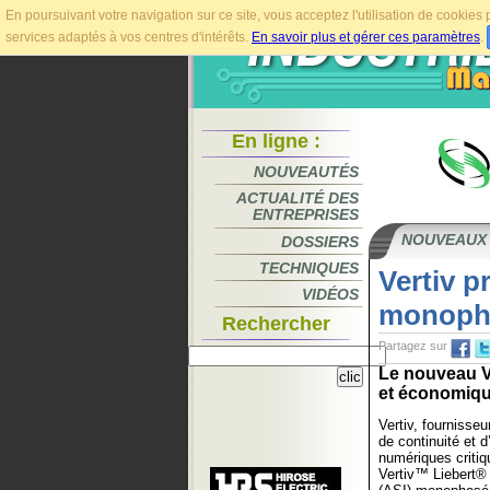
En poursuivant votre navigation sur ce site, vous acceptez l'utilisation de cookie
services adaptés à vos centres d'intérêts.
En savoir plus et gérer ces paramètres
.
En ligne :
NOUVEAUTÉS
ACTUALITÉ DES
ENTREPRISES
NOUVEAUX
DOSSIERS
TECHNIQUES
Vertiv p
VIDÉOS
monopha
Rechercher
Partagez sur
Le nouveau V
et économique
Vertiv, fournisse
de continuité et d
numériques critiq
Vertiv™ Liebert®