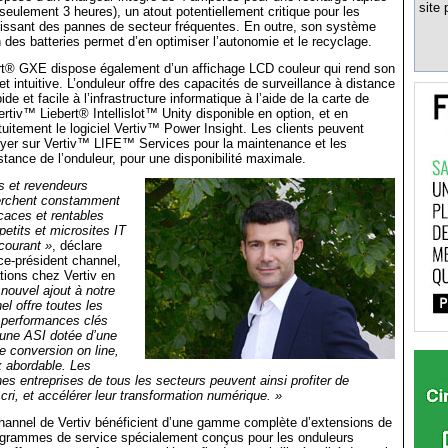
site 
seulement 3 heures), un atout potentiellement critique pour les
bissant des pannes de secteur fréquentes. En outre, son système
n des batteries permet d’en optimiser l’autonomie et le recyclage.
rt® GXE dispose également d’un affichage LCD couleur qui rend son
 et intuitive. L’onduleur offre des capacités de surveillance à distance
de et facile à l’infrastructure informatique à l’aide de la carte de
tiv™ Liebert® Intellislot™ Unity disponible en option, et en
tuitement le logiciel Vertiv™ Power Insight. Les clients peuvent
yer sur Vertiv™ LIFE™ Services pour la maintenance et les
stance de l’onduleur, pour une disponibilité maximale.
rs et revendeurs
erchent constamment
icaces et rentables
petits et microsites IT
courant »
, déclare
ice-président channel,
tions chez Vertiv en
 nouvel ajout à notre
el offre toutes les
t performances clés
 une ASI dotée d’une
e conversion on line,
ix abordable. Les
es entreprises de tous les secteurs peuvent ainsi profiter de
cri, et accélérer leur transformation numérique. »
channel de Vertiv bénéficient d’une gamme complète d’extensions de
rogrammes de service spécialement conçus pour les onduleurs