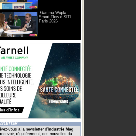
Gamma Wopla
Smart-Flow à SITL
Paris 2026
WSLETTER
ivez-vous a la newsletter d'
Industrie Mag
recevoir, régulièrement, des nouvelles du