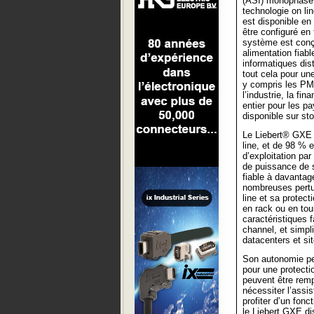
(ASI) monophasé 
technologie on li
est disponible en
être configuré en
système est conç
alimentation fiab
informatiques dist
tout cela pour un
y compris les PME
l’industrie, la fi
entier pour les pa
disponible sur st
Le Liebert® GXE 
line, et de 98 % 
d’exploitation pa
de puissance de s
fiable à davantag
nombreuses pertu
line et sa protect
en rack ou en tou
caractéristiques 
channel, et simpli
datacenters et si
Son autonomie peu
pour une protecti
peuvent être remp
nécessiter l’assi
profiter d’un fon
le Liebert GXE di