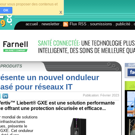
s pour vous proposer des contenus et
OK
X
accueil
.
newsletter
.
Flux RSS
.
soumissions
.
publicité
.
SUI
 PRODUITS
résente un nouvel onduleur
sé pour réseaux IT
Publication: Février 2023
ertiv™ Liebert® GXE est une solution performante
 offrant une protection sécurisée et efficace...
ur mondial de solutions
’infrastructures
ues, présente le
 GXE. Cet onduleur