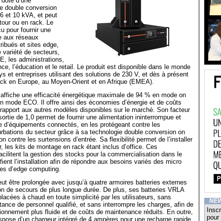
doté d’une
ne double conversion
 6 et 10 kVA, et peut
 tour ou en rack. Le
u pour fournir une
le aux réseaux
ribués et sites edge,
e variété de secteurs,
, les administrations,
nance, l’éducation et le retail. Le produit est disponible dans le monde
ys et entreprises utilisant des solutions de 230 V, et dès à présent
ock en Europe, au Moyen-Orient et en Afrique (EMEA).
affiche une efficacité énergétique maximale de 94 % en mode on
en mode ECO. Il offre ainsi des économies d’énergie et de coûts
r rapport aux autres modèles disponibles sur le marché. Son facteur
ortie de 1,0 permet de fournir une alimentation ininterrompue et
e d’équipements connectés, en les protégeant contre les
rbations du secteur grâce à sa technologie double conversion on
ion contre les surtensions d’entrée. Sa flexibilité permet de l’installer
r, les kits de montage en rack étant inclus d’office. Ces
facilitent la gestion des stocks pour la commercialisation dans le
fient l’installation afin de répondre aux besoins variés des micro
tes d’edge computing.
t être prolongée avec jusqu’à quatre armoires batteries externes
on de secours de plus longue durée. De plus, ses batteries VRLA
lacées à chaud en toute simplicité par les utilisateurs, sans
NE
stance de personnel qualifié, et sans interrompre les charges, afin de
Inscr
ctionnement plus fluide et de coûts de maintenance réduits. En outre,
pour 
spose d’un chargeur intégré de 4 ampères pour une recharge rapide