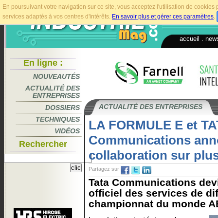
En poursuivant votre navigation sur ce site, vous acceptez l'utilisation de cookie
services adaptés à vos centres d'intérêts.
En savoir plus et gérer ces paramètres
.
accueil
.
news
En ligne :
NOUVEAUTÉS
ACTUALITÉ DES
ENTREPRISES
ACTUALITÉ DES ENTREPRISES
DOSSIERS
TECHNIQUES
LA FORMULE E et TA
VIDÉOS
Communications ann
Rechercher
collaboration sur plu
Partagez sur
Tata Communications devi
officiel des services de di
championnat du monde AB