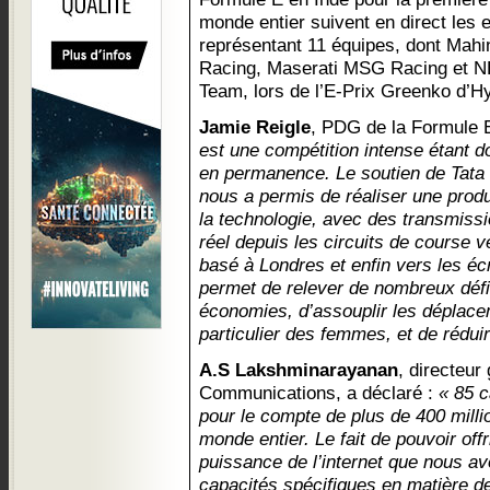
monde entier suivent en direct les e
représentant 11 équipes, dont Mah
Racing, Maserati MSG Racing et 
Team, lors de l’E-Prix Greenko d’H
Jamie Reigle
, PDG de la Formule E
est une compétition intense étant d
en permanence. Le soutien de Tata
nous a permis de réaliser une produ
la technologie, avec des transmiss
réel depuis les circuits de course v
basé à Londres et enfin vers les é
permet de relever de nombreux défis
économies, d’assouplir les déplac
particulier des femmes, et de rédui
A.S Lakshminarayanan
, directeur
Communications, a déclaré :
« 85 c
pour le compte de plus de 400 milli
monde entier. Le fait de pouvoir off
puissance de l’internet que nous av
capacités spécifiques en matière d