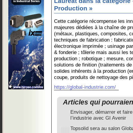
Lauréat dans la catégorie
Production »
Cette catégorie récompense les inn
majeures dédiées à la chaîne de pro
(métaux, plastiques, composites, 
techniques de fabrication : fabricat
électronique imprimée ; usinage pa
& fonderie ; tôlerie mais aussi les 
production ; robotique ; mesure, cont
solutions de finition (traitements de 
solides inhérents à la production (en
coupe, produits de nettoyage des 
https://global-industrie.com/
Articles qui pourraie
Envisager, démarrer et faire
l’industrie avec GI Avenir
Topsolid sera au salon Globa