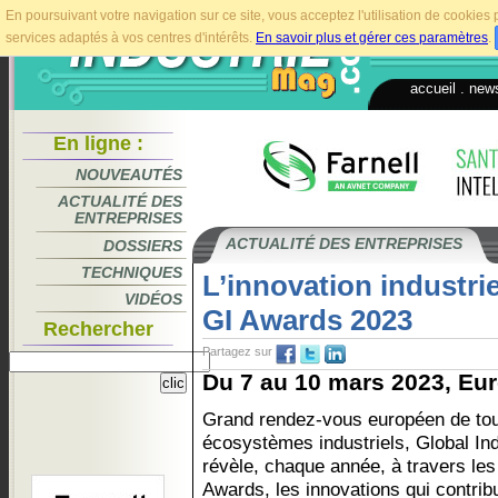
En poursuivant votre navigation sur ce site, vous acceptez l'utilisation de cookie
services adaptés à vos centres d'intérêts.
En savoir plus et gérer ces paramètres
.
accueil
.
news
En ligne :
NOUVEAUTÉS
ACTUALITÉ DES
ENTREPRISES
ACTUALITÉ DES ENTREPRISES
DOSSIERS
TECHNIQUES
L’innovation industrie
VIDÉOS
GI Awards 2023
Rechercher
Partagez sur
Du 7 au 10 mars 2023, Eur
Grand rendez-vous européen de tou
écosystèmes industriels, Global Ind
révèle, chaque année, à travers les
Awards, les innovations qui contribu