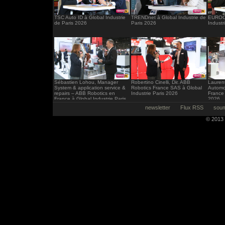
TSC Auto ID à Global Industrie
TRENDnet à Global Industrie de
EUROCI
de Paris 2026
Paris 2026
Industr
Sébastien Lohou, Manager
Robertino Cinelli, Dir. ABB
Laurent
System & application service &
Robotics France SAS à Global
Automo
repairs – ABB Robotics en
Industrie Paris 2026
France 
France à Global Industrie Paris
2026
2026
newsletter
Flux RSS
soum
© 2013 -