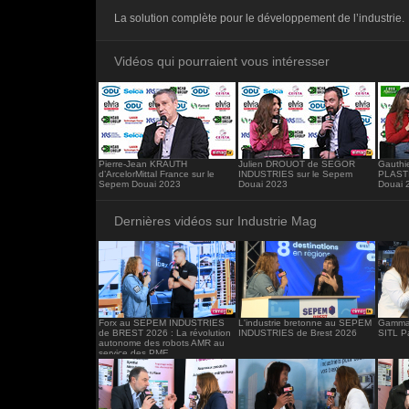
<iframe src="https://www.industrie-mag.c
La solution complète pour le développement de l’industrie.
frameborder="0"></iframe>
Vidéos qui pourraient vous intéresser
Pierre-Jean KRAUTH
Julien DROUOT de SEGOR
Gauthi
d’ArcelorMittal France sur le
INDUSTRIES sur le Sepem
PLASTI
Sepem Douai 2023
Douai 2023
Douai 
Dernières vidéos sur Industrie Mag
Forx au SEPEM INDUSTRIES
L'industrie bretonne au SEPEM
Gamma 
de BREST 2026 : La révolution
INDUSTRIES de Brest 2026
SITL P
autonome des robots AMR au
service des PME