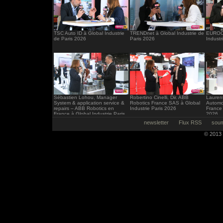
TSC Auto ID à Global Industrie
TRENDnet à Global Industrie de
EUROCI
de Paris 2026
Paris 2026
Industr
Sébastien Lohou, Manager
Robertino Cinelli, Dir. ABB
Laurent
System & application service &
Robotics France SAS à Global
Automo
repairs – ABB Robotics en
Industrie Paris 2026
France 
France à Global Industrie Paris
2026
2026
newsletter
Flux RSS
soum
© 2013 -