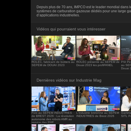
<iframe src="https://www.industrie-mag.c
Depuis plus de 70 ans, IMPCO est le leader mondial dans 
frameborder="0"></iframe>
systèmes de carburation gazeuse dédiés pour une large 
d’applications industrielles.
Vidéos qui pourraient vous intéresser
ROLEC, fabricant de boitiers au
ROLEC présente au SEPEM de
PSI Pic
SEPEM de DOUAI 2023
Douai 2023 les profiPANEL
au SE
Douai 
Dernières vidéos sur Industrie Mag
Forx au SEPEM INDUSTRIES
L'industrie bretonne au SEPEM
Gamma 
de BREST 2026 : La révolution
INDUSTRIES de Brest 2026
SITL P
autonome des robots AMR au
service des PME