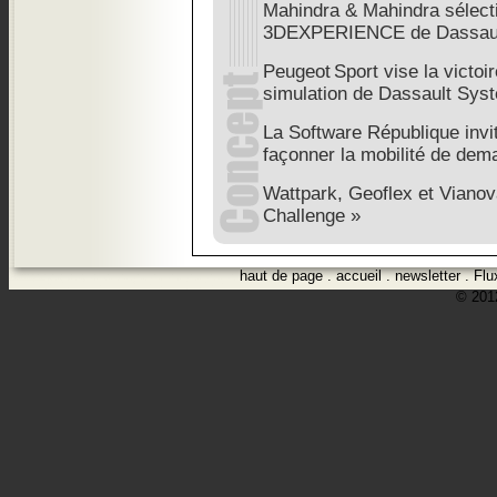
Mahindra & Mahindra sélecti
3DEXPERIENCE de Dassaul
Peugeot Sport vise la victoi
simulation de Dassault Sys
La Software République invi
façonner la mobilité de dem
Wattpark, Geoflex et Vianova
Challenge »
haut de page
.
accueil
.
newsletter
.
Flu
© 2012