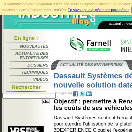
En poursuivant votre navigation sur ce site, vous acceptez l'utilisation de cookie
services adaptés à vos centres d'intérêts.
En savoir plus et gérer ces paramètres
.
accueil
.
news
En ligne :
NOUVEAUTÉS
ACTUALITÉ DES
ENTREPRISES
ACTUALITÉ DES ENTREPRISES
DOSSIERS
TECHNIQUES
Dassault Systèmes d
VIDÉOS
nouvelle solution dat
Rechercher
Partagez sur
Objectif : permettre à Ren
les coûts de ses véhicules
Dassault Systèmes soutient Renau
pour étendre l’utilisation de la plat
3DEXPERIENCE Cloud et l’expérie