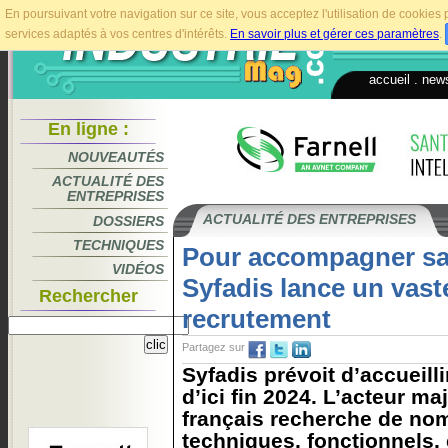
En poursuivant votre navigation sur ce site, vous acceptez l'utilisation de cookie
services adaptés à vos centres d'intérêts.
En savoir plus et gérer ces paramètres
.
accueil
.
news
En ligne :
NOUVEAUTÉS
ACTUALITÉ DES
ENTREPRISES
ACTUALITÉ DES ENTREPRISES
DOSSIERS
TECHNIQUES
Pour accompagner sa 
VIDÉOS
Syfadis lance un vast
Rechercher
recrutement
Partagez sur
Syfadis prévoit d’accueill
d’ici fin 2024. L’acteur ma
français recherche de nom
techniques, fonctionnels,