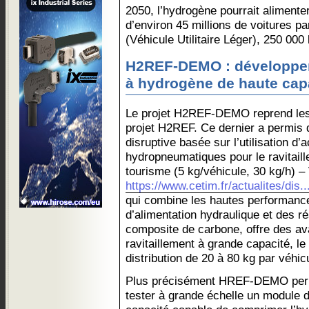
2050, l’hydrogène pourrait alimente
d’environ 45 millions de voitures pa
(Véhicule Utilitaire Léger), 250 000
H2REF-DEMO : développer 
à hydrogène de haute cap
Le projet H2REF-DEMO reprend les
projet H2REF. Ce dernier a permis 
disruptive basée sur l’utilisation d
hydropneumatiques pour le ravitail
tourisme (5 kg/véhicule, 30 kg/h) – 
https://www.cetim.fr/actualites/dis..
qui combine les hautes performan
d’alimentation hydraulique et des r
composite de carbone, offre des av
ravitaillement à grande capacité, le
distribution de 20 à 80 kg par véhic
Plus précisément HREF-DEMO perme
tester à grande échelle un module 