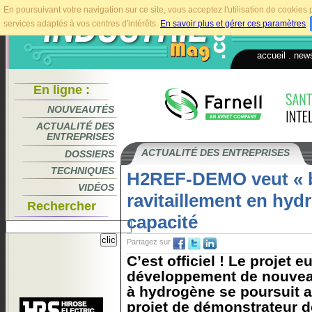
En poursuivant votre navigation sur ce site, vous acceptez l'utilisation de cookie
services adaptés à vos centres d'intérêts.
En savoir plus et gérer ces paramètres
.
accueil
.
news
En ligne :
NOUVEAUTÉS
ACTUALITÉ DES
ENTREPRISES
ACTUALITÉ DES ENTREPRISES
DOSSIERS
TECHNIQUES
H2REF-DEMO veut « b
VIDÉOS
ravitaillement en hyd
Rechercher
capacité
Partagez sur
C’est officiel ! Le projet 
développement de nouvea
à hydrogène se poursuit
projet de démonstrateur 