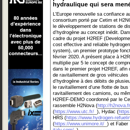
hydraulique qui sera mené 
L’Europe renouvelle sa confiance a
consortium porté par Cetim et H2
le développement de stations de dis
d’hydrogène au concept inédit. Dan
cadre du projet H2REF (Developmen
cost effective and reliable hydrogen 
system), un premier prototype fonct
février 2020. A présent place à H
multiplie par 5 le concept de comp
dans le premier projet H2REF, afin 
de ravitaillement de gros véhicules 
d’hydrogène à des débits de plusie
le ravitaillement d’une flotte de bus
ravitaillement des camions, ou mêm
H2REF-DEMO coordonné par le Cet
rassemble H2Nova (
http://h2nova.fr
(
https://www.utc.fr/
), Hydac (
https
HRS (
https://www.hydrogen-refuelin
(
https://www.unimore.it/
) et Faber 
italy.com/
).