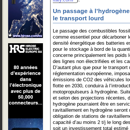
Un passage à l’hydrogène
le transport lourd
Le passage des combustibles fossil
comme essentiel pour décarboner le t
densité énergétique des batteries e
pour le stockage à bord de la quanti
concerne principalement les poids lo
des lignes non électrifiées et les c
D’autant plus que pour le transport r
réglementation européenne, imposa
émissions de CO2 des véhicules lou
flotte en 2030, conduira à l’introdu
motopropulseurs à hydrogène. Suit
et selon des projections récentes, 
hydrogène pourraient être en servic
ravitaillement en hydrogène seront
obligation de stations de ravitaill
capacité d’au moins 2 t/j le long 
soit un investissement total estimé à