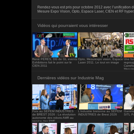
<iframe src="https://www.industrie-mag.c
Rendez-vous est pris pour octobre 2012 avec l’unification 
frameborder="0"></iframe>
Mesure Expo Vision, Opto, Espace Laser, CIEN et RF hyper
Vidéos qui pourraient vous intéresser
René PERES, DG de GL events
Opto, Mesurexpo vision, Espace
Une fo
Exhibitions fait le point sur le
Laser 2011. Le tout en image
regrou
CIEN 2011
Carrefo
Mesure
Hyper
Dernières vidéos sur Industrie Mag
Forx au SEPEM INDUSTRIES
L'industrie bretonne au SEPEM
Gamma 
de BREST 2026 : La révolution
INDUSTRIES de Brest 2026
SITL P
autonome des robots AMR au
service des PME