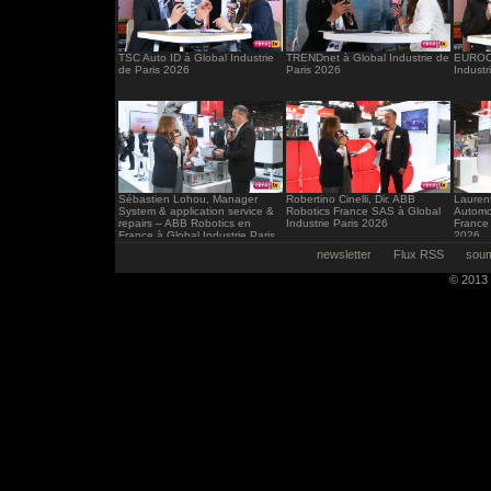
TSC Auto ID à Global Industrie
TRENDnet à Global Industrie de
EUROCI
de Paris 2026
Paris 2026
Industr
Sébastien Lohou, Manager
Robertino Cinelli, Dir. ABB
Laurent
System & application service &
Robotics France SAS à Global
Automo
repairs – ABB Robotics en
Industrie Paris 2026
France 
France à Global Industrie Paris
2026
2026
newsletter
Flux RSS
soum
© 2013 -