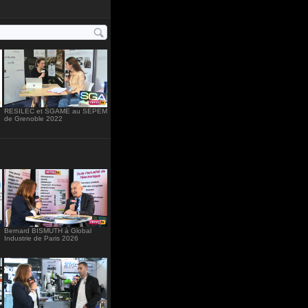
="234"
RESILEC et SGAME au SEPEM
de Grenoble 2022
Bernard BISMUTH à Global
Industrie de Paris 2026