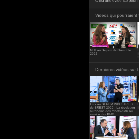
C’est une évidence pour no
<iframe src="http
frameborder="0"><
Vidéos qui pourraient 
MITI au Sepem de Grenoble
2022
Dernières vidéos sur 
Forx au SEPEM INDUSTRIES
de BREST 2026 : La révolution
autonome des robots AMR au
service des PME