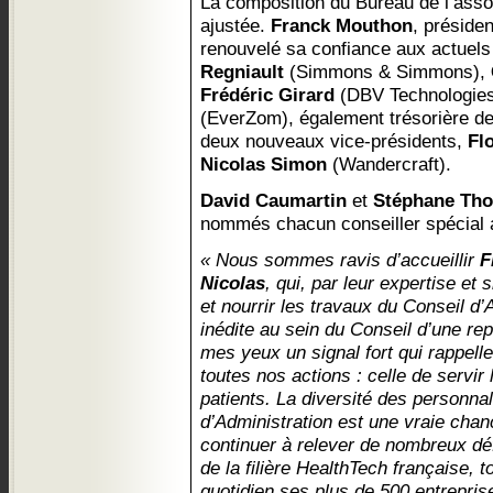
La composition du Bureau de l’asso
ajustée.
Franck Mouthon
, préside
renouvelé sa confiance aux actuels
Regniault
(Simmons & Simmons),
Frédéric Girard
(DBV Technologies
(EverZom), également trésorière de 
deux nouveaux vice-présidents,
Fl
Nicolas Simon
(Wandercraft).
David Caumartin
et
Stéphane Tho
nommés chacun conseiller spécial 
« Nous sommes ravis d’accueillir
F
Nicolas
, qui, par leur expertise et 
et nourrir les travaux du Conseil d’A
inédite au sein du Conseil d’une re
mes yeux un signal fort qui rappelle, s
toutes nos actions : celle de servir
patients. La diversité des personna
d’Administration est une vraie chanc
continuer à relever de nombreux dé
de la filière HealthTech française, to
quotidien ses plus de 500 entrepr