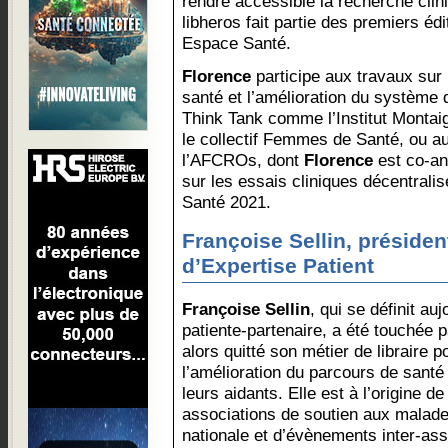
rendre accessible la recherche clin
libheros fait partie des premiers é
Espace Santé.
Florence
participe aux travaux sur
santé et l’amélioration du système 
Think Tank comme l’Institut Montai
le collectif Femmes de Santé, ou 
l’AFCROs, dont
Florence
est co-an
sur les essais cliniques décentralis
Santé 2021.
Françoise Sellin, présiden
d’Expertise Patient
Françoise Sellin
, qui se définit a
patiente-partenaire, a été touchée
alors quitté son métier de libraire 
l’amélioration du parcours de santé
leurs aidants. Elle est à l’origine d
associations de soutien aux malade
nationale et d’évènements inter-ass