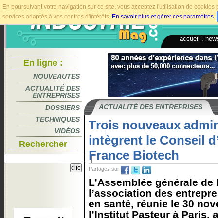
En poursuivant votre navigation sur ce site, vous acceptez l'utilisation de cookie
services adaptés à vos centres d'intérêts.
En savoir plus et gérer ces paramètres
.
accueil
.
news
En ligne :
NOUVEAUTÉS
ACTUALITÉ DES
ENTREPRISES
ACTUALITÉ DES ENTREPRISES
DOSSIERS
TECHNIQUES
Trois nouveaux admin
VIDÉOS
intègrent le Conseil 
Rechercher
France Biotech
Partagez sur
L’Assemblée générale de 
l’association des entrepre
en santé, réunie le 30 no
l’Institut Pasteur à Paris, 