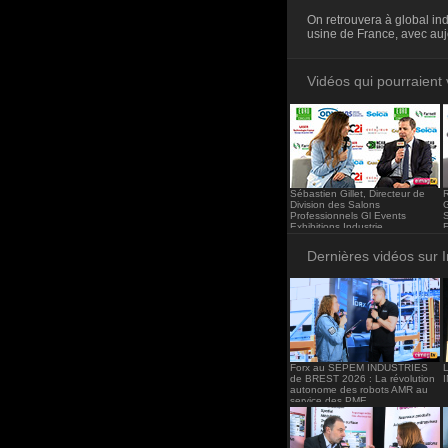
<iframe src="http
On retrouvera à global in
frameborder="0"><
usine de France, avec auj
Vidéos qui pourraient 
Sébastien Gillet, Directeur de
Division des Salons
G
Professionnels Gl Events
S
Exhibitions Industrie.
E
Dernières vidéos sur 
Forx au SEPEM INDUSTRIES
de BREST 2026 : La révolution
autonome des robots AMR au
service des PME