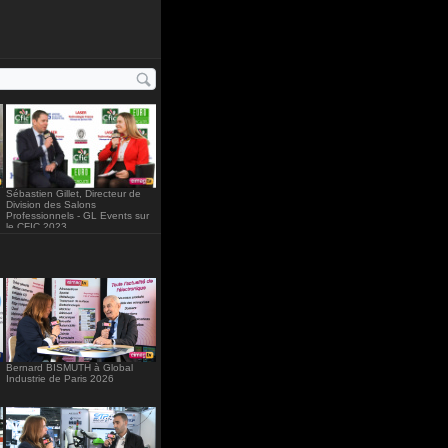
="234"
Sébastien Gillet, Directeur de
Division des Salons
Professionnels - GL Events sur
le CFIC 2023
Bernard BISMUTH à Global
Industrie de Paris 2026