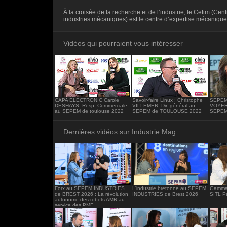
<iframe src="https://www.industrie-mag.c
À la croisée de la recherche et de l’industrie, le Cetim (Cen
frameborder="0"></iframe>
industries mécaniques) est le centre d’expertise mécanique 
Vidéos qui pourraient vous intéresser
CAPA ELECTRONIC Carole
Savoir-faire Linux : Christophe
SEPEM 
DESHAYS, Resp. Commerciale
VILLEMER, Dir. général au
VOYER,
au SEPEM de toulouse 2022
SEPEM de TOULOUSE 2022
SEPEM 
Dernières vidéos sur Industrie Mag
Forx au SEPEM INDUSTRIES
L'industrie bretonne au SEPEM
Gamma 
de BREST 2026 : La révolution
INDUSTRIES de Brest 2026
SITL P
autonome des robots AMR au
service des PME