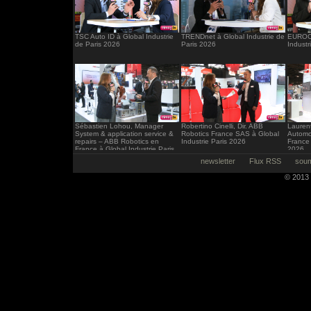
TSC Auto ID à Global Industrie
TRENDnet à Global Industrie de
EUROCI
de Paris 2026
Paris 2026
Industr
Sébastien Lohou, Manager
Robertino Cinelli, Dir. ABB
Laurent
System & application service &
Robotics France SAS à Global
Automo
repairs – ABB Robotics en
Industrie Paris 2026
France 
France à Global Industrie Paris
2026
2026
newsletter
Flux RSS
soum
© 2013 -