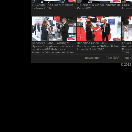
TSC Auto ID à Global Industrie
TRENDnet à Global Industrie de
EUROCI
de Paris 2026
Paris 2026
Industr
Sébastien Lohou, Manager
Robertino Cinelli, Dir. ABB
Laurent
System & application service &
Robotics France SAS à Global
Automo
repairs – ABB Robotics en
Industrie Paris 2026
France 
France à Global Industrie Paris
2026
2026
newsletter
Flux RSS
soum
© 2013 -