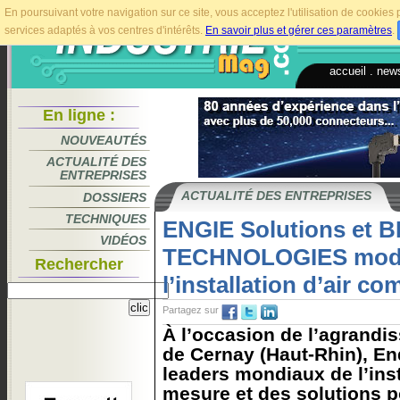
En poursuivant votre navigation sur ce site, vous acceptez l'utilisation de cookie
services adaptés à vos centres d'intérêts.
En savoir plus et gérer ces paramètres
.
accueil
.
news
En ligne :
NOUVEAUTÉS
ACTUALITÉ DES
ENTREPRISES
ACTUALITÉ DES ENTREPRISES
DOSSIERS
TECHNIQUES
ENGIE Solutions et 
VIDÉOS
TECHNOLOGIES mode
Rechercher
l’installation d’air c
Partagez sur
À l’occasion de l’agrandi
de Cernay (Haut-Rhin), E
leaders mondiaux de l’ins
mesure et des solutions po