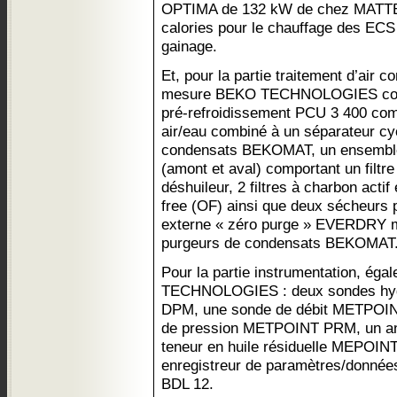
OPTIMA de 132 kW de chez MATTEI
calories pour le chauffage des ECS e
gainage.
Et, pour la partie traitement d’air 
mesure BEKO TECHNOLOGIES comp
pré-refroidissement PCU 3 400 co
air/eau combiné à un séparateur cy
condensats BEKOMAT, un ensemble
(amont et aval) comportant un filtre 
déshuileur, 2 filtres à charbon actif 
free (OF) ainsi que deux sécheurs 
externe « zéro purge » EVERDRY m
purgeurs de condensats BEKOMAT
Pour la partie instrumentation, ég
TECHNOLOGIES : deux sondes hy
DPM, une sonde de débit METPOIN
de pression METPOINT PRM, un ana
teneur en huile résiduelle MEPOIN
enregistreur de paramètres/donné
BDL 12.