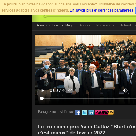
En poursuivant votre navigation sur ce site, vous acceptez l'utilisation de cookie
services adaptés à vos centres d'intérêts.
En savoir plus et gérer ces paramètres
.
A voir sur Industrie Mag :
Accueil
Nouveautés
Actualité 
Partagez cette vidéo sur
Pour afficher cette vidéo sur votre site web, utilise
Le troisième prix Yvon Gattaz "Start c’e
c’est mieux" de février 2022