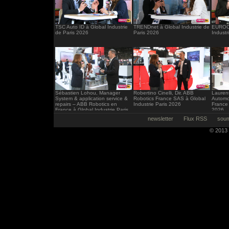
TSC Auto ID à Global Industrie
TRENDnet à Global Industrie de
EUROCI
de Paris 2026
Paris 2026
Industr
Sébastien Lohou, Manager
Robertino Cinelli, Dir. ABB
Laurent
System & application service &
Robotics France SAS à Global
Automo
repairs – ABB Robotics en
Industrie Paris 2026
France 
France à Global Industrie Paris
2026
2026
newsletter
Flux RSS
soum
© 2013 -