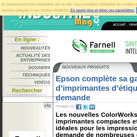
En poursuivant votre navigation sur ce site, vous acceptez l'utilisation de cookie
services adaptés à vos centres d'intérêts.
En savoir plus et gérer ces paramètres
.
accueil
.
news
En ligne :
NOUVEAUTÉS
ACTUALITÉ DES
ENTREPRISES
NOUVEAUX PRODUITS
DOSSIERS
TECHNIQUES
Epson complète sa 
VIDÉOS
d’imprimantes d’étiqu
Rechercher
demande
Partagez sur
Les nouvelles ColorWorks
imprimantes compactes et 
idéales pour les impressio
demande de nombreuses en