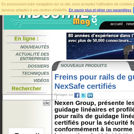
En poursuivant votre navigation sur ce site, vous acceptez l'utilisation de cookie
services adaptés à vos centres d'intérêts.
En savoir plus et gérer ces paramètres
.
accueil
.
news
En ligne :
NOUVEAUTÉS
ACTUALITÉ DES
ENTREPRISES
NOUVEAUX PRODUITS
DOSSIERS
TECHNIQUES
Freins pour rails de g
VIDÉOS
NexSafe certifiés
Rechercher
Partagez sur
Nexen Group, présente les 
guidage linéaires et profi
pour rails de guidage liné
certifiés pour la sécurité 
conformément à la norme 