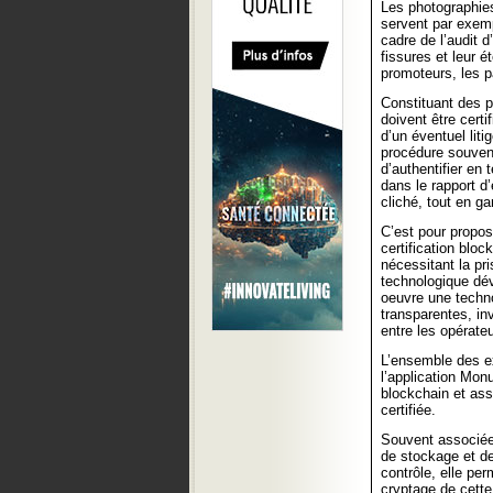
Les photographies
servent par exemp
cadre de l’audit d
fissures et leur 
promoteurs, les pa
Constituant des p
doivent être certi
d’un éventuel liti
procédure souvent
d’authentifier en 
dans le rapport d’
cliché, tout en g
C’est pour propos
certification blo
nécessitant la pr
technologique d
oeuvre une techn
transparentes, in
entre les opérateu
L’ensemble des e
l’application Mon
blockchain et ass
certifiée.
Souvent associée 
de stockage et de
contrôle, elle pe
cryptage de cette