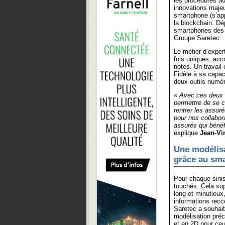
les procédures au
innovations majeu
smartphone (s’app
la blockchain. Dé
smartphones des e
Groupe Saretec.
Le métier d’expe
fois uniques, ac
notes. Un travail
Fidèle à sa capac
deux outils numér
« Avec ces deux i
permettre de se c
rentrer les assur
pour nos collabor
assurés qui bénéfi
explique
Jean-Vi
Une modélisa
grâce au sma
Pour chaque sinis
touchés. Cela sup
long et minutieux,
informations recce
Saretec a souhait
modélisation préc
et en 2D pour ceu