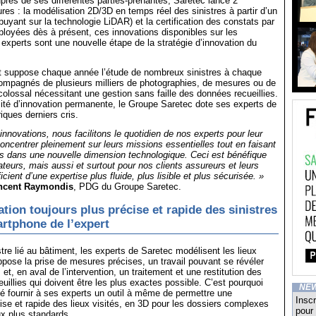
près de ses différentes parties-prenantes, Saretec lance 2
res : la modélisation 2D/3D en temps réel des sinistres à partir d’un
uyant sur la technologie LiDAR) et la certification des constats par
ployées dès à présent, ces innovations disponibles sur les
xperts sont une nouvelle étape de la stratégie d’innovation du
rt suppose chaque année l’étude de nombreux sinistres à chaque
compagnés de plusieurs milliers de photographies, de mesures ou de
 colossal nécessitant une gestion sans faille des données recueillies.
ité d’innovation permanente, le Groupe Saretec dote ses experts de
iques derniers cris.
nnovations, nous facilitons le quotidien de nos experts pour leur
oncentrer pleinement sur leurs missions essentielles tout en faisant
és dans une nouvelle dimension technologique. Ceci est bénéfique
ateurs, mais aussi et surtout pour nos clients assureurs et leurs
cient d’une expertise plus fluide, plus lisible et plus sécurisée. »
ncent Raymondis
, PDG du Groupe Saretec.
tion toujours plus précise et rapide des sinistres
rtphone de l’expert
tre lié au bâtiment, les experts de Saretec modélisent les lieux
pose la prise de mesures précises, un travail pouvant se révéler
 et, en aval de l’intervention, un traitement et une restitution des
uillies qui doivent être les plus exactes possible. C’est pourquoi
NE
é fournir à ses experts un outil à même de permettre une
Inscr
ise et rapide des lieux visités, en 3D pour les dossiers complexes
pour 
x plus standards.