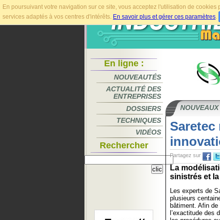
En poursuivant votre navigation sur ce site, vous acceptez l'utilisation de cookie
services adaptés à vos centres d'intérêts.
En savoir plus et gérer ces paramètres
.
En ligne :
NOUVEAUTÉS
ACTUALITÉ DES
ENTREPRISES
NOUVEAUX
DOSSIERS
TECHNIQUES
Saretec 
VIDÉOS
innovat
Rechercher
Partagez sur
La modélisati
sinistrés et l
Les experts de S
plusieurs centaine
bâtiment. Afin de f
l’exactitude des di