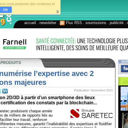
s pour vous proposer des contenus et
OK
X
accueil
.
newsletter
.
Flux RSS
.
soumissions
.
publicité
.
SUI
 PRODUITS
numérise l’expertise avec 2
ions majeures
Publication: Novembre 2021
on 2D/3D à partir d’un smartphone des lieux
a certification des constats par la blockchain...
aretec produisent chaque année
s de milliers de rapports liés au
aciliter leur travail, renforcer
fférentes mesures, garantir l’inaltérabilité des expertises et fluidifier