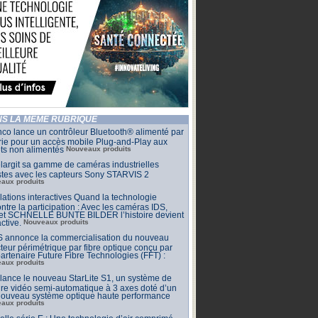
S LA MÊME RUBRIQUE
co lance un contrôleur Bluetooth® alimenté par
rie pour un accès mobile Plug-and-Play aux
ets non alimentés
Nouveaux produits
largit sa gamme de caméras industrielles
stes avec les capteurs Sony STARVIS 2
aux produits
llations interactives Quand la technologie
ntre la participation : Avec les caméras IDS,
 et SCHNELLE BUNTE BILDER l’histoire devient
active.
Nouveaux produits
 annonce la commercialisation du nouveau
teur périmétrique par fibre optique conçu par
artenaire Future Fibre Technologies (FFT) :
aux produits
ance le nouveau StarLite S1, un système de
e vidéo semi-automatique à 3 axes doté d’un
 nouveau système optique haute performance
aux produits