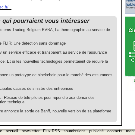
Nouve
fiabl
c.fr/
Nouve
s qui pourraient vous intéresser
stems Trading Belgium BVBA, La thermographie au service de
e FLIR: Une détection sans dommage
 un service efficace et transparent au service de l'assurance
e: Et si les nouvelles technologies permettaient de réduire la
 lance un prototype de blockchain pour le marché des assurances
s
cipales causes de sinistre des entreprises
c: Réseau de télé-pilotes pour répondre aux demandes
tion technique
e annonce la sortie de Banff, nouvelle version de sa plateforme
ge
.
accueil
.
newsletter
.
Flux RSS
.
soumissions
.
publicité
.
contacts
.
ment