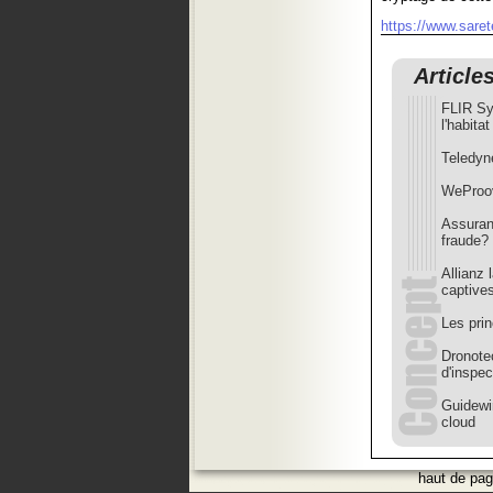
https://www.sarete
Article
FLIR Sy
l'habitat
Teledyn
WeProov
Assuranc
fraude?
Allianz
captive
Les prin
Dronote
d'inspec
Guidewir
cloud
haut de pa