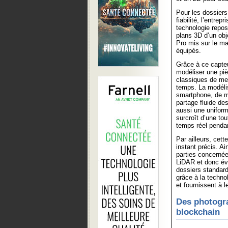
Pour les dossier
fiabilité, l’entre
technologie reposa
plans 3D d’un obj
Pro mis sur le ma
équipés.
Grâce à ce capteu
modéliser une piè
classiques de me
temps. La modélis
smartphone, de m
partage fluide de
aussi une uniform
surcroît d’une to
temps réel pendant
Par ailleurs, cett
instant précis. Ai
parties concernée
LiDAR et donc évi
dossiers standard
grâce à la technol
et fournissent à l
Des photogra
blockchain