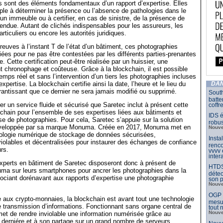
 sont des éléments fondamentaux d’un rapport d’expertise. Elles
le à déterminer la présence ou l’absence de pathologies dans le
’un immeuble ou à certifier, en cas de sinistre, de la présence de
étendue. Autant de clichés indispensables pour les assureurs, les
rticuliers ou encore les autorités juridiques.
reuves à l’instant T de l’état d’un bâtiment, ces photographies
fiées pour ne pas être contestées par les différents parties-prenantes
ge. Cette certification peut-être réalisée par un huissier, une
 chronophage et coûteuse. Grâce à la blockchain, il est possible
temps réel et sans l’intervention d’un tiers les photographies incluses
expertise. La blockchain certifie ainsi la date, l’heure et le lieu du
DAN
arantissant que ce dernier ne sera jamais modifié ou supprimé.
South
batte
er un service fluide et sécurisé que Saretec inclut à présent cette
coffr
ckchain pour l’ensemble de ses expertises liées aux bâtiments et
IDS é
ise de photographies. Pour cela, Saretec s’appuie sur la solution
robu
éveloppée par sa marque Monuma. Créée en 2017, Monuma met en
Nouve
ologie numérique de stockage de données sécurisées,
Insta
violables et décentralisées pour instaurer des échanges de confiance
renco
rs.
vvvv
inter
xperts en bâtiment de Saretec disposeront donc à présent de
HTDS
uma sur leurs smartphones pour ancrer les photographies dans la
détec
ociant dorénavant aux rapports d’expertise une photographie
son p
Nouve
OGP l
aux crypto-monnaies, la blockchain est avant tout une technologie
mesur
 transmission d’informations. Fonctionnant sans organe central de
tout
Nouve
rmet de rendre inviolable une information numérisée grâce au
 derniére et à son partage sur un grand nombre de serveurs.