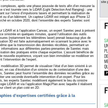
site 
s complexes, après une phase poussée de tests afin d’en mesurer la
prise s’est tournée vers le LiDAR (Light Detection And Ranging) : une
nt sur l’envoi d’impulsions lasers et permettant la réalisation de
et ou d’un bâtiment. Un capteur LiDAR est intégré aux iPhone 12
rché en octobre 2020, dont l’ensemble des experts Saretec sont
r LiDAR et à l’application Canvas, un expert Saretec peut à présent
ce sinistrée en quelques minutes, quand l’utilisation des outils
sures (notamment les télémètres laser) prenait beaucoup plus de
ation 3D est faite automatiquement en scannant la pièce avec le
ême que la transmission des données récoltées, permettant un
s informations aux différentes parties-prenantes de Saretec mais
isation des pratiques entre chaque expertise. L’assuré bénéficie de
ute nouvelle expérience, voyant son bien immobilier se modéliser en
 l’intervention de l’expert.
e modélisation 3D permet de visualiser l’état d’un bien sinistré à un
nsi, en cas d’évolution d’un sinistre ou de contestation d’une des
s, Saretec peut fournir l’ensemble des données recueillies grâce au
ter une seconde éventuelle intervention d’un expert. Pour les
s, les experts Saretec modélisent également le lieu du sinistre
ogie LiDAR et via l’application MagicPlan avec laquelle il réalisent
eur client un plan coté en 2D.
phies d’expertises certifiées grâce à la