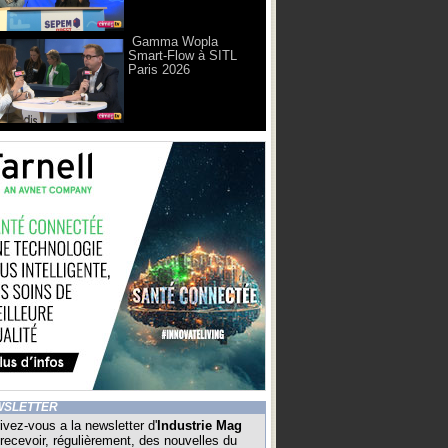
Gamma Wopla
Smart-Flow à SITL
Paris 2026
WSLETTER
ivez-vous a la newsletter d'
Industrie Mag
recevoir, régulièrement, des nouvelles du