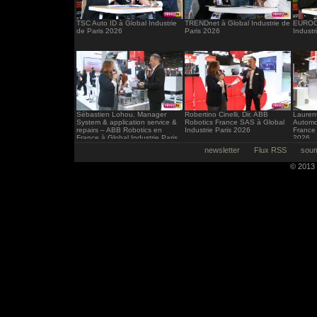
TSC Auto ID à Global Industrie
TRENDnet à Global Industrie de
EUROCI
de Paris 2026
Paris 2026
Industr
Sébastien Lohou, Manager
Robertino Cinelli, Dir. ABB
Laurent
System & application service &
Robotics France SAS à Global
Automo
repairs – ABB Robotics en
Industrie Paris 2026
France 
France à Global Industrie Paris
2026
2026
newsletter
Flux RSS
soum
© 2013 -