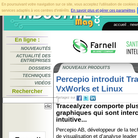
En poursuivant votre navigation sur ce site, vous acceptez l'utilisation de cookie
services adaptés à vos centres d'intérêts.
En savoir plus et gérer ces paramètres
.
accueil
.
news
En ligne :
NOUVEAUTÉS
ACTUALITÉ DES
ENTREPRISES
NOUVEAUX PRODUITS
DOSSIERS
TECHNIQUES
Percepio introduit Tr
VIDÉOS
VxWorks et Linux
Rechercher
Partagez sur
Tracealyzer comporte plu
graphiques qui sont inte
intuitive...
Percepio AB, développeur de la tec
de visualisation et d’analyse leader