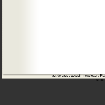
haut de page
.
accueil
.
newsletter
.
Flu
© 2012