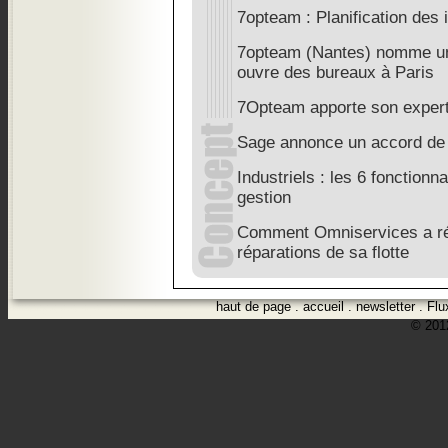
7opteam : Planification des 
7opteam (Nantes) nomme un
ouvre des bureaux à Paris
7Opteam apporte son exper
Sage annonce un accord de 
Industriels : les 6 fonctionna
gestion
Comment Omniservices a réc
réparations de sa flotte
haut de page
.
accueil
.
newsletter
.
Flu
© 2012