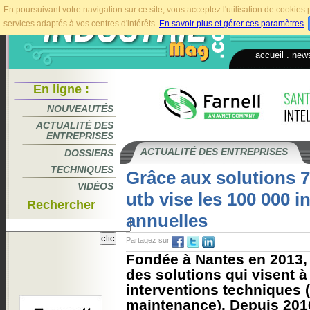
En poursuivant votre navigation sur ce site, vous acceptez l'utilisation de cookie
services adaptés à vos centres d'intérêts.
En savoir plus et gérer ces paramètres
.
accueil
.
news
En ligne :
NOUVEAUTÉS
ACTUALITÉ DES
ENTREPRISES
ACTUALITÉ DES ENTREPRISES
DOSSIERS
TECHNIQUES
Grâce aux solutions 
VIDÉOS
utb vise les 100 000 i
Rechercher
annuelles
Partagez sur
Fondée à Nantes en 2013
des solutions qui visent à f
interventions techniques 
maintenance). Depuis 2016