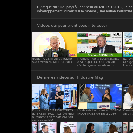
<iframe src="https://www.industrie-mag.c
L’ Afrique du Sud, pays à l’honneur au MIDEST 2013, un pa
frameborder="0"></iframe>
développement, ouvert sur le monde , une nation industrielle
Vidéos qui pourraient vous intéresser
Gordon GLEIMIUS du pavillon
Promotion de la sous-traitance
Nancy 
sud-africain au MIDEST 2014
d'AFRIQUE DU SUD en vue
Chargé
d'échanges internationaux
France
Dernières vidéos sur Industrie Mag
Forx au SEPEM INDUSTRIES
L'industrie bretonne au SEPEM
Gamma 
de BREST 2026 : La révolution
INDUSTRIES de Brest 2026
SITL P
autonome des robots AMR au
service des PME