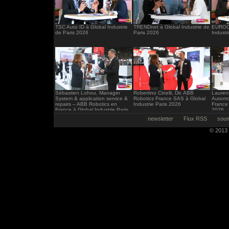
TSC Auto ID à Global Industrie
TRENDnet à Global Industrie de
EUROCI
de Paris 2026
Paris 2026
Industr
Sébastien Lohou, Manager
Robertino Cinelli, Dir. ABB
Laurent
System & application service &
Robotics France SAS à Global
Automo
repairs – ABB Robotics en
Industrie Paris 2026
France 
France à Global Industrie Paris
2026
2026
newsletter
Flux RSS
soum
© 2013 -